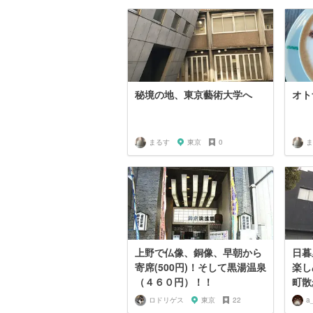
秘境の地、東京藝術大学へ
オト
まるす
東京
0
ま
上野で仏像、銅像、早朝から
日暮
寄席(500円)！そして黒湯温泉
楽し
（４６０円）！！
町散
ロドリゲス
東京
22
a