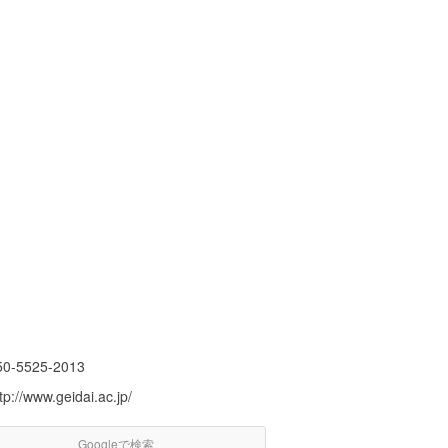
50-5525-2013
tp://www.geidai.ac.jp/
Googleで検索