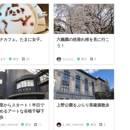
ナカフェ。たまに女子。
六義園の枝垂れ桜を見に行こ
う！
るす
東京
32
のんのん
東京
0
里からスタート！半日で
上野公園をぶらり美建築散歩
めるアートな谷根千😺下
歩
_tabi_channel
東京
11
a_tabi_channel
東京
3