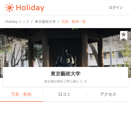
ログイン
Holiday トップ
東京藝術大学
写真・動画一覧
東京藝術大学
東京都台東区上野公園１２-８
写真・動画
口コミ
アクセス