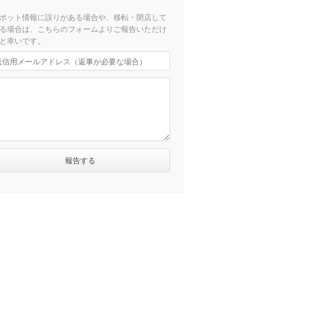
ポット情報に誤りがある場合や、移転・閉店して
る場合は、こちらのフォームよりご報告いただけ
と幸いです。