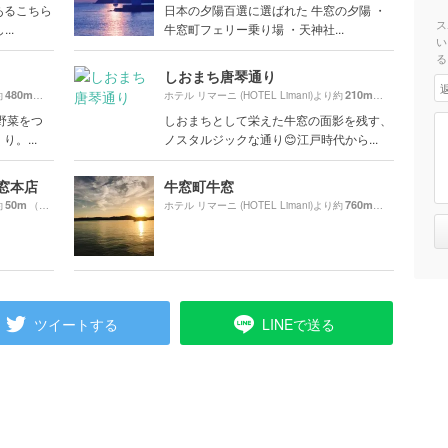
あるこちら
日本の夕陽百選に選ばれた 牛窓の夕陽 ・
ス
..
牛窓町フェリー乗り場 ・天神社...
い
る
しおまち唐琴通り
480m
210m
約
（徒歩8分）
ホテル リマーニ (HOTEL Limani)より約
（徒歩4分）
野菜をつ
しおまちとして栄えた牛窓の面影を残す、
。...
ノスタルジックな通り😊江戸時代から...
窓本店
牛窓町牛窓
50m
760m
約
（徒歩1分）
ホテル リマーニ (HOTEL Limani)より約
（徒歩13分）
ツイートする
LINEで送る