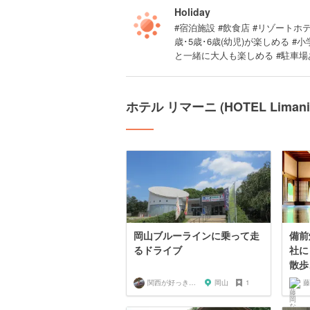
Holiday
#宿泊施設 #飲食店 #リゾートホテル
歳･5歳･6歳(幼児)が楽しめる 
と一緒に大人も楽しめる #駐車場あ
ホテル リマーニ (HOTEL Lim
岡山ブルーラインに乗って走
備前
るドライブ
社に
散歩
関西が好っきゃねん
岡山
1
藤