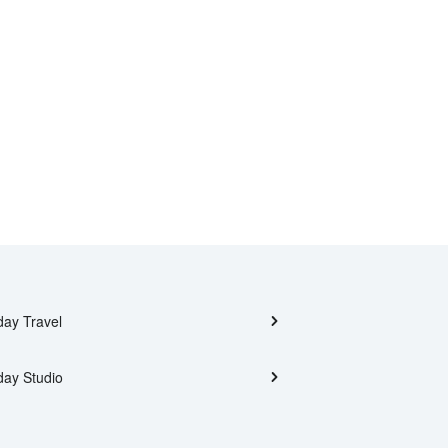
day Travel
day Studio