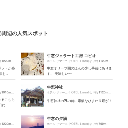
ani)周辺の人気スポット
牛窓ジェラート工房 コピオ
1220m
1120m
約
（徒歩21分）
ホテル リマーニ (HOTEL Limani)より約
（徒歩19分）
ポットが盛
牛窓オリーブ園のほんの少し手前にありま
...
す。 美味しい〜
牛窓神社
1910m
1120m
約
（徒歩32分）
ホテル リマーニ (HOTEL Limani)より約
（徒歩19分）
れるこちら
牛窓神社の⛩の前に素敵なひまわり畑が！
...
牛窓の夕陽
1220m
760m
約
（徒歩21分）
ホテル リマーニ (HOTEL Limani)より約
（徒歩13分）