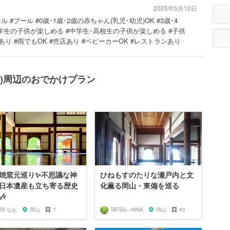
2025年5月10日
 #プール #0歳･1歳･2歳の赤ちゃん(乳児･幼児)OK #3歳･4
#小学生の子供が楽しめる #中学生･高校生の子供が楽しめる #子供
り #雨でもOK #売店あり #ベビーカーOK #レストランあり
ani)周辺のおでかけプラン
焼窯元巡り✨不思議な神
ひねもすのたりな瀬戸内と文
日本遺産も立ち寄る歴史
化薫る岡山・東備を巡る
🎶
岡 なお
岡山
7
TATSU-.-HINA
岡山
40