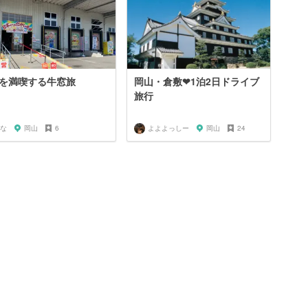
を満喫する牛窓旅
岡山・倉敷❤︎1泊2日ドライブ
旅行
な
岡山
6
よよよっしー
岡山
24