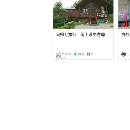
日帰り旅行 岡山県牛窓編
自然
rpaseri
岡山
2
り