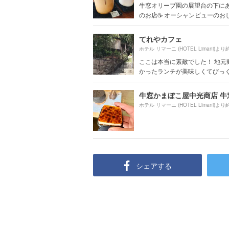
牛窓オリーブ園の展望台の下に
のお店☕️ オーシャンビューのおし.
てれやカフェ
ホテル リマーニ (HOTEL Limani)より
ここは本当に素敵でした！ 地元
かったランチが美味しくてびっくり
牛窓かまぼこ屋中光商店 牛
ホテル リマーニ (HOTEL Limani)より
シェアする