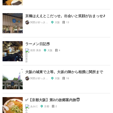
京橋はええとこだっせ。出会いと笑顔がおまっせ♪
関西が好っきゃねん
大阪
13
ラーメン日記📕
前田 美奈
大阪
4
大阪の城東で上等。大坂の陣から相撲に関所まで
関西が好っきゃねん
大阪
16
✅【京都大阪】第2の故郷案内旅😇
あみだ
京都
2