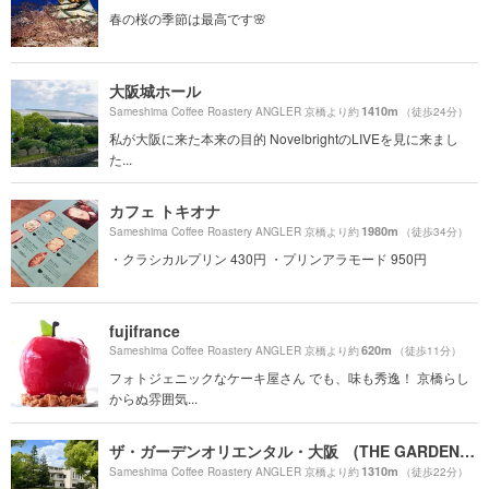
春の桜の季節は最高です🌸
大阪城ホール
1410m
Sameshima Coffee Roastery ANGLER 京橋より約
（徒歩24分）
私が大阪に来た本来の目的 NovelbrightのLIVEを見に来まし
た...
カフェ トキオナ
1980m
Sameshima Coffee Roastery ANGLER 京橋より約
（徒歩34分）
・クラシカルプリン 430円 ・プリンアラモード 950円
fujifrance
620m
Sameshima Coffee Roastery ANGLER 京橋より約
（徒歩11分）
フォトジェニックなケーキ屋さん でも、味も秀逸！ 京橋らし
からぬ雰囲気...
ザ・ガーデンオリエンタル・大阪 (THE GARDEN ORIENTAL OSAKA)
1310m
Sameshima Coffee Roastery ANGLER 京橋より約
（徒歩22分）