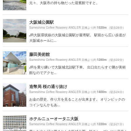
元々、大阪市の持ち物だった迎賓館ですと。
大阪城公園駅
1520m
Sameshima Coffee Roastery ANGLER 京橋より約
（徒歩26分）
JR大阪環状線の大阪城公園駅が最寄駅。 駅前から広い歩道が
大阪城ホールに...
藤田美術館
1280m
Sameshima Coffee Roastery ANGLER 京橋より約
（徒歩22分）
JRを乗り継いで大阪城北詰駅下車。 出口出たらすぐ隣が美術
館なのでアクセ...
造幣局 桜の通り抜け
1400m
Sameshima Coffee Roastery ANGLER 京橋より約
（徒歩24分）
お金の歴史、作り方を見ることが出来ます。 オリンピックの
コインなんかもあ...
ホテルニューオータニ大阪
1220m
Sameshima Coffee Roastery ANGLER 京橋より約
（徒歩21分）