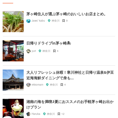
茅ヶ崎住人が選ぶ茅ヶ崎のおいしいお店まとめ。
Jaws’ kabu
神奈川
9
日帰りドライブin茅ヶ崎🏝
yuri
神奈川
4
大人リフレッシュ休暇！寒川神社と日帰り温泉&伊豆
近海海鮮ダイニングで身も...
ekkomam
神奈川
4
湘南の海を満喫♪夏におススメのお手軽茅ヶ崎お出か
けプラン
Haruka
神奈川
12