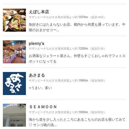
えぼし本店
1070m
サザンビーチちがさき海水浴場より約
（徒歩18分）
魚好きにはたまらないお店。都内から何度も通っています。午
後のおまかせコー...
plenty's
1220m
サザンビーチちがさき海水浴場より約
（徒歩21分）
お洒落なジェラート屋さん。外壁もすごくおしゃれでフォトス
ポットになってる
あさまる
1560m
サザンビーチちがさき海水浴場より約
（徒歩26分）
⭐️うまい、多い
ＳＥＡＭＯＯＮ
1920m
サザンビーチちがさき海水浴場より約
（徒歩32分）
海から道を少し入ったところにあるこちらのお店も覗いてみて
♡ サンゴ礁の浅...