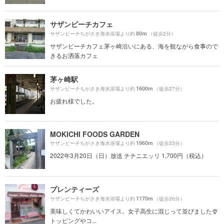
サザンビーチカフェ
80m
サザンビーチちがさき海水浴場より約
（徒歩2分）
サザンビーチカフェ茅ヶ崎沿いにある、海を観ながら食事ので
きるお洒落カフェ
茅ヶ崎駅
1600m
サザンビーチちがさき海水浴場より約
（徒歩27分）
お疲れ様でした。
MOKICHI FOODS GARDEN
1960m
サザンビーチちがさき海水浴場より約
（徒歩33分）
2022年3月20日（日）放送 チチニエッリ 1,700円（税込）
プレンティーズ
1170m
サザンビーチちがさき海水浴場より約
（徒歩20分）
美味しくてかわいいアイス。女子高生に混じって並びました🍨
トッピングやコ...