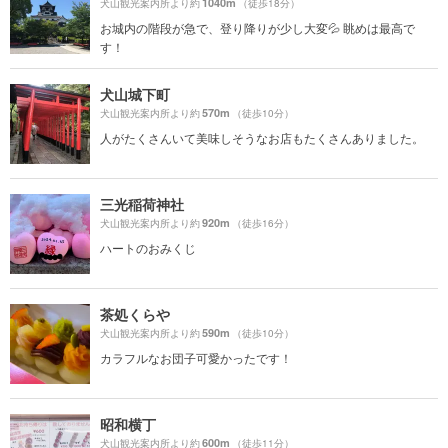
1040m
犬山観光案内所より約
（徒歩18分）
お城内の階段が急で、登り降りが少し大変💦 眺めは最高で
す！
犬山城下町
570m
犬山観光案内所より約
（徒歩10分）
人がたくさんいて美味しそうなお店もたくさんありました。
三光稲荷神社
920m
犬山観光案内所より約
（徒歩16分）
ハートのおみくじ
茶処くらや
590m
犬山観光案内所より約
（徒歩10分）
カラフルなお団子可愛かったです！
昭和横丁
600m
犬山観光案内所より約
（徒歩11分）