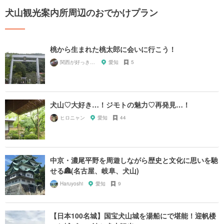
犬山観光案内所周辺のおでかけプラン
桃から生まれた桃太郎に会いに行こう！
関西が好っきゃねん
愛知
5
犬山♡大好き…！ジモトの魅力♡再発見…！
ヒロニャン
愛知
44
中京・濃尾平野を周遊しながら歴史と文化に思いを馳
せる🏯(名古屋、岐阜、犬山)
Haruyoshi
愛知
9
【日本100名城】国宝犬山城を湯船にで堪能！迎帆楼