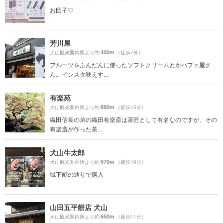
お団子♡
芳川屋
400m
犬山観光案内所より約
（徒歩7分）
フルーツをふんだんに使ったソフトクリームとかパフェ屋さ
ん。インスタ映えす...
有楽苑
880m
犬山観光案内所より約
（徒歩15分）
織田信長の弟の織田有楽斎は茶匠として有名なのですが、その
有楽斎が作った茶...
犬山牛太郎
570m
犬山観光案内所より約
（徒歩10分）
城下町の通りで購入
山田五平餅店 犬山
650m
犬山観光案内所より約
（徒歩11分）