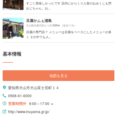
すごく美味しかったです 店内にからくり人形のおみくじも🦉
おじちゃん、お...
豆腐かふぇ浦島
620m
犬山観光案内所より約
（徒歩11分）
豆腐の専門店？ メニューは豆腐をベースにしたメニューが多
く その中でも人...
基本情報
地図を見る
愛知県犬山市犬山富士見町１４
0568-61-6000
営業時間外
9:00～17:00
http://www.inuyama.gr.jp/