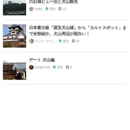
のお城ビュー泊と犬山観光
seijiro
愛知
13
日本最古級「国宝犬山城」から「カルトスポット」ま
で全部紹介。犬山周辺が面白い！
サンタ・デラックス
愛知
59
デート 犬山編
syogo0106
愛知
8