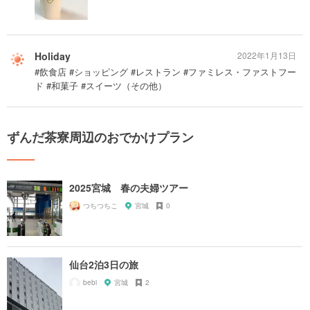
Holiday
2022年1月13日
#飲食店 #ショッピング #レストラン #ファミレス・ファストフー
ド #和菓子 #スイーツ（その他）
ずんだ茶寮周辺のおでかけプラン
2025宮城 春の夫婦ツアー
つちつちこ
宮城
0
仙台2泊3日の旅
bebi
宮城
2