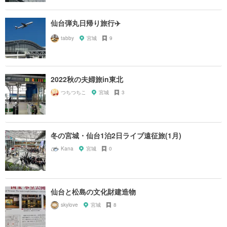
仙台弾丸日帰り旅行✈️
tabby
宮城
9
2022秋の夫婦旅in東北
つちつちこ
宮城
3
冬の宮城・仙台1泊2日ライブ遠征旅(1月)
Kana
宮城
0
仙台と松島の文化財建造物
skylove
宮城
8