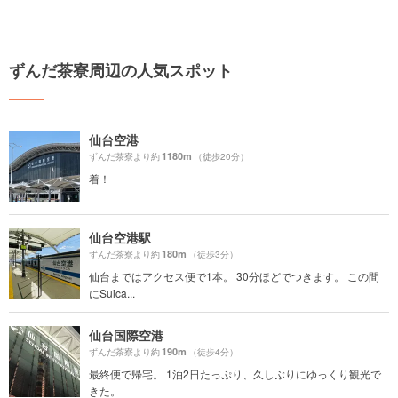
ずんだ茶寮周辺の人気スポット
仙台空港
1180m
ずんだ茶寮より約
（徒歩20分）
着！
仙台空港駅
180m
ずんだ茶寮より約
（徒歩3分）
仙台まではアクセス便で1本。 30分ほどでつきます。 この間
にSuica...
仙台国際空港
190m
ずんだ茶寮より約
（徒歩4分）
最終便で帰宅。 1泊2日たっぷり、久しぶりにゆっくり観光で
きた。