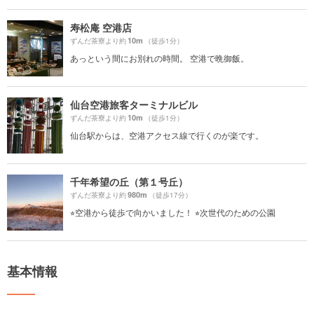
寿松庵 空港店
10m
ずんだ茶寮より約
（徒歩1分）
あっという間にお別れの時間。 空港で晩御飯。
仙台空港旅客ターミナルビル
10m
ずんだ茶寮より約
（徒歩1分）
仙台駅からは、空港アクセス線で行くのが楽です。
千年希望の丘（第１号丘）
980m
ずんだ茶寮より約
（徒歩17分）
⭐︎空港から徒歩で向かいました！ ⭐︎次世代のための公園
基本情報