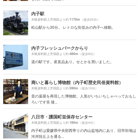
内子駅
1170m
木蝋資料館上芳我邸より約
（徒歩20分）
松山駅から30分。 レトロな街並みの内子へ移動。
内子フレッシュパークからり
480m
木蝋資料館上芳我邸より約
（徒歩9分）
道の駅です。産直品あり。せとかを買いました。
商いと暮らし博物館（内子町歴史民俗資料館）
590m
木蝋資料館上芳我邸より約
（徒歩10分）
昔の薬屋を再現した博物館。人形がいちいちしゃべっておもし
ろいです笑 後...
八日市・護国町並保存センター
180m
木蝋資料館上芳我邸より約
（徒歩4分）
内子町は愛媛県中央部西寄りの内山盆地内にあり、旧市街地は
河岸段丘上を通る...