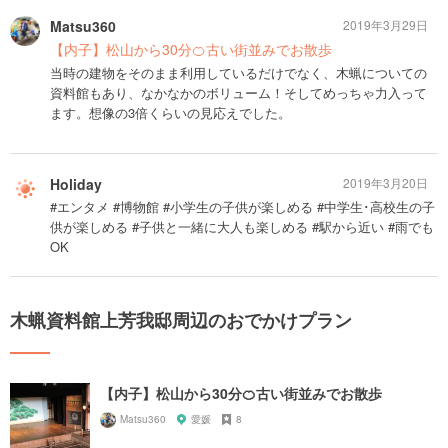
Matsu360
2019年3月29日
【内子】松山から30分🍊古い街並みでお散歩
当時の建物をそのまま利用しているだけでなく、木蝋についての
資料館もあり、なかなかのボリューム！そしてめっちゃ力入って
ます。想像の3倍くらいの見応えでした。
Holiday
2019年3月20日
#エンタメ #博物館 #小学生の子供が楽しめる #中学生･高校生の子
供が楽しめる #子供と一緒に大人も楽しめる #駅から近い #雨でも
OK
木蝋資料館上芳我邸周辺のおでかけプラン
【内子】松山から30分🍊古い街並みでお散歩
Matsu360
愛媛
8