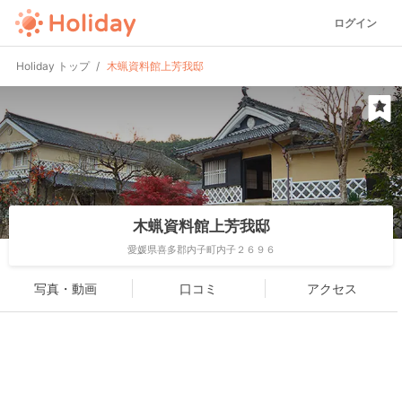
ログイン
Holiday トップ
木蝋資料館上芳我邸
木蝋資料館上芳我邸
愛媛県喜多郡内子町内子２６９６
写真・動画
口コミ
アクセス