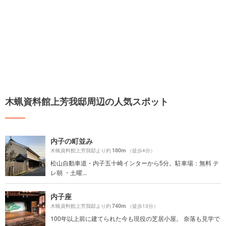
木蝋資料館上芳我邸周辺の人気スポット
内子の町並み
180m
木蝋資料館上芳我邸より約
（徒歩4分）
松山自動車道・内子五十崎インターから5分。駐車場：無料 テ
レ朝 ・土曜...
内子座
740m
木蝋資料館上芳我邸より約
（徒歩13分）
100年以上前に建てられた今も現役の芝居小屋。 奈落も見学で