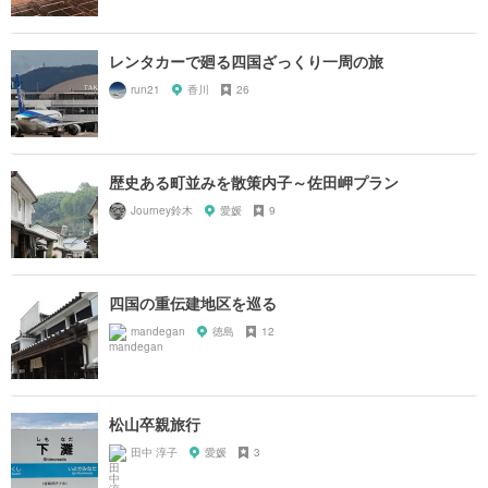
レンタカーで廻る四国ざっくり一周の旅
run21
香川
26
歴史ある町並みを散策内子～佐田岬プラン
Journey鈴木
愛媛
9
四国の重伝建地区を巡る
mandegan
徳島
12
松山卒親旅行
田中 淳子
愛媛
3