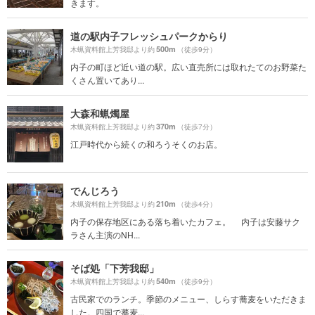
きます。
道の駅内子フレッシュパークからり
500m
木蝋資料館上芳我邸より約
（徒歩9分）
内子の町ほど近い道の駅。広い直売所には取れたてのお野菜た
くさん置いてあり...
大森和蝋燭屋
370m
木蝋資料館上芳我邸より約
（徒歩7分）
江戸時代から続くの和ろうそくのお店。
でんじろう
210m
木蝋資料館上芳我邸より約
（徒歩4分）
内子の保存地区にある落ち着いたカフェ。 内子は安藤サク
ラさん主演のNH...
そば処「下芳我邸」
540m
木蝋資料館上芳我邸より約
（徒歩9分）
古民家でのランチ。季節のメニュー、しらす蕎麦をいただきま
した。四国で蕎麦...