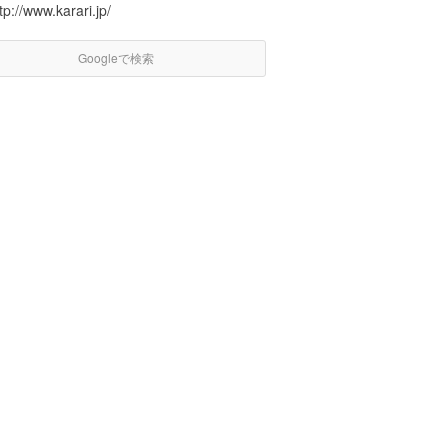
tp://www.karari.jp/
Googleで検索