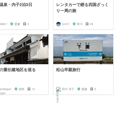
温泉・内子2泊3日
レンタカーで廻る四国ざっく
り一周の旅
kkie1
愛媛
3
run21
香川
26
の重伝建地区を巡る
松山卒親旅行
andegan
徳島
12
田中 淳子
愛媛
3