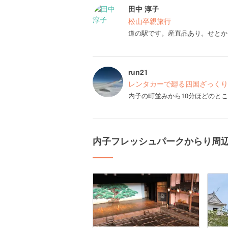
田中 淳子
松山卒親旅行
道の駅です。産直品あり。せとか
run21
レンタカーで廻る四国ざっくり
内子の町並みから10分ほどのと
内子フレッシュパークからり周