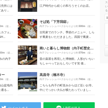
ス
直売所には
江戸時代から続くの和ろうそくのお店。
い
り...
る
そば処「下芳我邸」
0m
500m
（徒歩8分）
内子フレッシュパークからりより約
（徒歩9分）
たカフェ。
古民家でのランチ。季節のメニュー、しら
..
す蕎麦をいただきました。四国で蕎麦...
商いと暮らし博物館（内子町歴史民俗資料館）
50m
570m
（徒歩21分）
内子フレッシュパークからりより約
（徒歩10分）
並みの内子
昔の薬屋を再現した博物館。人形がいちい
ちしゃべっておもしろいです笑 後...
ター
高昌寺（楠木寺）
0m
740m
（徒歩10分）
内子フレッシュパークからりより約
（徒歩13分）
内山盆地内
こちらも内子の町並みからほど近いお寺。
る...
中にでっかい大仏が横たわっていまし...
ツイートする
LINEで送る