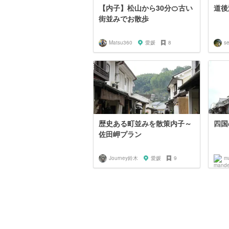
【内子】松山から30分🍊古い
道後
街並みでお散歩
Matsu360
愛媛
8
se
歴史ある町並みを散策内子～
四国
佐田岬プラン
Journey鈴木
愛媛
9
m