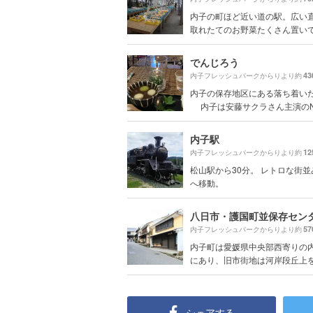
内子の町ほど近い道の駅。広い
取れたてのお野菜たくさん置いてあ
でんじろう
43
内子フレッシュパークからりより約
内子の保存地区にある落ち着い
内子は安藤サクラさん主演のNH.
内子駅
12
内子フレッシュパークからりより約
松山駅から30分。 レトロな街
へ移動。
八日市・護国町並保存セン
57
内子フレッシュパークからりより約
内子町は愛媛県中央部西寄りの
にあり、旧市街地は河岸段丘上を通
シェアする