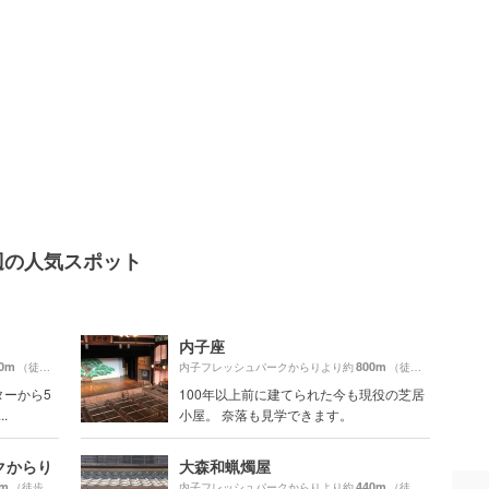
辺の人気スポット
内子座
0m
800m
（徒歩10分）
内子フレッシュパークからりより約
（徒歩14分）
ターから5
100年以上前に建てられた今も現役の芝居
.
小屋。 奈落も見学できます。
クからり
大森和蝋燭屋
0m
440m
（徒歩2分）
内子フレッシュパークからりより約
（徒歩8分）