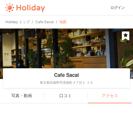
ログイン
Holiday トップ
Cafe Sacai
地図
Cafe Sacai
東京都武蔵野市境南町４丁目１-１６
写真・動画
口コミ
アクセス