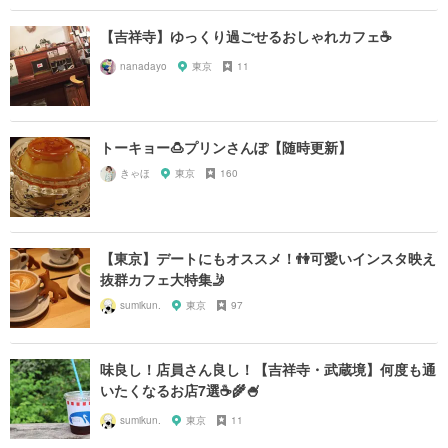
【吉祥寺】ゆっくり過ごせるおしゃれカフェ☕️
nanadayo
東京
11
トーキョー🍮プリンさんぽ【随時更新】
きゃほ
東京
160
【東京】デートにもオススメ！👫可愛いインスタ映え
抜群カフェ大特集🤳
sumikun.
東京
97
味良し！店員さん良し！【吉祥寺・武蔵境】何度も通
いたくなるお店7選☕️🌾🍧
sumikun.
東京
11