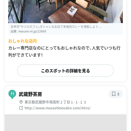
吉祥寺「サジロカフェ」オシャレなお店で本格的カレーを堪能しよう ...
出典：
macaro-ni.jp/22669
おしゃれな店内
カレー専門店なのにとってもおしゃれなので、人気でいつも行
列ができています！
このスポットの詳細を見る
武蔵野茶房
H
2
東京都武蔵野市境南町２丁目１-１-１３
http://www.musashinosabo.com/intro/