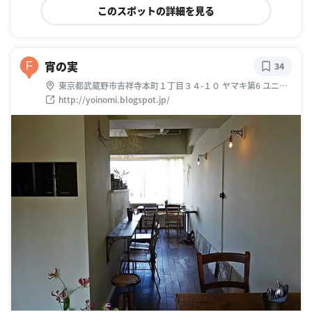
このスポットの詳細を見る
宵の実
F
34
東京都武蔵野市吉祥寺本町１丁目３４-１０ ヤマキ第6 ユニア
ス
http://yoinomi.blogspot.jp/