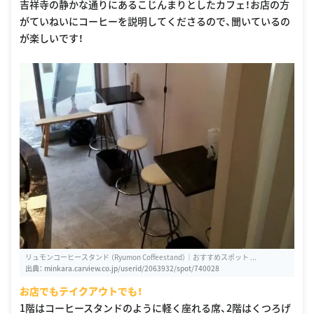
吉祥寺の静かな通りにあるこじんまりとしたカフェ！お店の方
がていねいにコーヒーを説明してくださるので、聞いているの
が楽しいです！
リュモンコーヒースタンド （Ryumon Coffeestand）｜おすすめスポット ...
出典：
minkara.carview.co.jp/userid/2063932/spot/740028
お店でもテイクアウトでも！
1階はコーヒースタンドのように軽く座れる席、2階はくつろげ