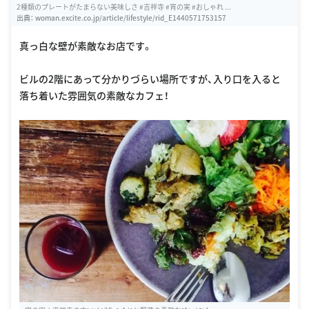
2種類のプレートがたまらない美味しさ #吉祥寺 #宵の実 #おしゃれ ...
出典：
woman.excite.co.jp/article/lifestyle/rid_E1440571753157
真っ白な壁が素敵なお店です。
ビルの2階にあって分かりづらい場所ですが、入り口を入ると
落ち着いた雰囲気の素敵なカフェ！