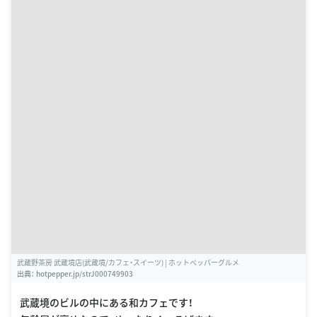
武蔵野茶房 武蔵境店(武蔵境/カフェ・スイーツ) | ホットペッパーグルメ
出典：
hotpepper.jp/strJ000749903
武蔵境のビルの中にある和カフェです！
年齢層が高めなので、ゆったりくつろげます。
店員さんの服もメイドさんという感じでかわいいです💕