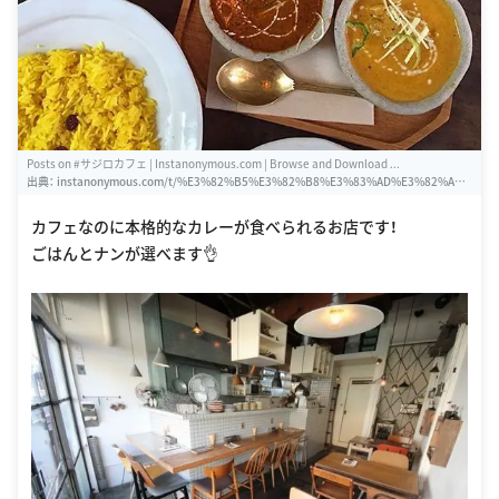
Posts on #サジロカフェ | Instanonymous.com | Browse and Download ...
出典：
instanonymous.com/t/%E3%82%B5%E3%82%B8%E3%83%AD%E3%82%AB%
E3%83%95%E3%82%A7
カフェなのに本格的なカレーが食べられるお店です！
ごはんとナンが選べます👌