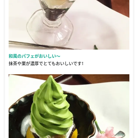
和風のパフェがおいしい〜
抹茶や栗が濃厚でとてもおいしいです！
武蔵野茶房 武蔵境店(武蔵境/カフェ・スイーツ) | ホットペッパーグルメ
出典：
hotpepper.jp/strJ000749903
1番人気はおいものパフェ