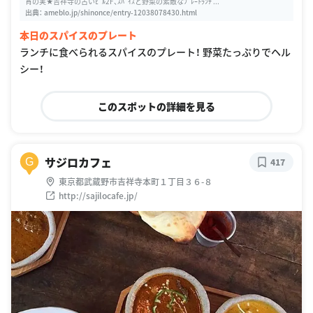
宵の実★吉祥寺の古いﾋﾞﾙ2F、ｽﾊﾟｲｽと野菜の素敵なﾌﾟﾚｰﾄﾗﾝﾁ ...
出典：
ameblo.jp/shinonce/entry-12038078430.html
本日のスパイスのプレート
ランチに食べられるスパイスのプレート！ 野菜たっぷりでヘル
シー！
このスポットの詳細を見る
サジロカフェ
G
417
東京都武蔵野市吉祥寺本町１丁目３６-８
http://sajilocafe.jp/