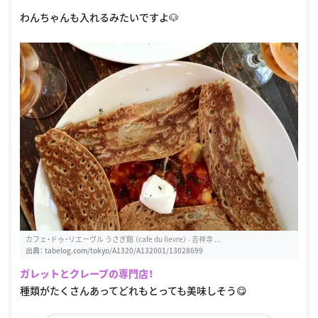
わんちゃんも入れるみたいですよ🐶
カフェ・ドゥ・リエーヴル うさぎ館 （cafe du lievre） - 吉祥寺 ...
出典：
tabelog.com/tokyo/A1320/A132001/13028699
ガレットとクレープの専門店！
種類がたくさんあってどれもとっても美味しそう😋