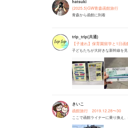
hatsuki
(2025.5)GW青森函館旅行
青森から函館に到着
trip_trip(共通)
【子連れ】保育園留学と1日函
子どもたちが大好きな新幹線を見
きいこ
函館旅行 2019.12.28〜30
ここで函館ライナーに乗り換え、