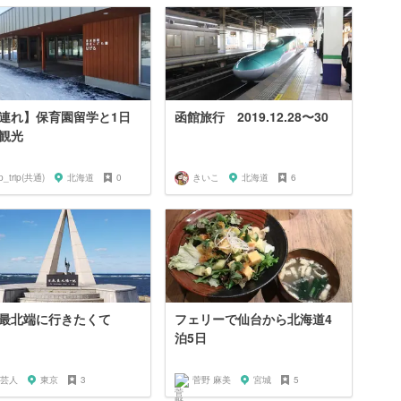
連れ】保育園留学と1日
函館旅行 2019.12.28〜30
観光
ip_trip(共通)
北海道
0
きいこ
北海道
6
最北端に行きたくて
フェリーで仙台から北海道4
泊5日
芸人
東京
3
菅野 麻美
宮城
5