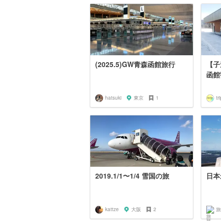
(2025.5)GW青森函館旅行
【子
函館
hatsuki
東京
1
tr
2019.1/1〜1/4 雪国の旅
日本
kattze
大阪
2
旅