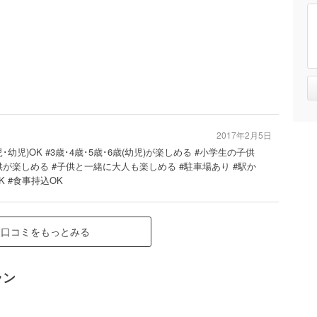
2017年2月5日
児･幼児)OK #3歳･4歳･5歳･6歳(幼児)が楽しめる #小学生の子供
供が楽しめる #子供と一緒に大人も楽しめる #駐車場あり #駅か
K #食事持込OK
口コミをもっとみる
ラン