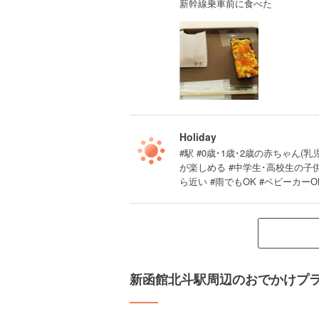
新幹線乗車前に食べた
Holiday
#駅 #0歳･1歳･2歳の赤ちゃん(乳
が楽しめる #中学生･高校生の子
ら近い #雨でもOK #ベビーカーO
新函館北斗駅周辺のおでかけプ