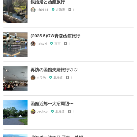
銀婚湯と函館旅行
mh0818
北海道
1
(2025.5)GW青森函館旅行
hatsuki
東京
1
再訪の函館夫婦旅行♡♡
タラ坊
北海道
1
函館近郊〜大沼周辺〜
pechico
北海道
1