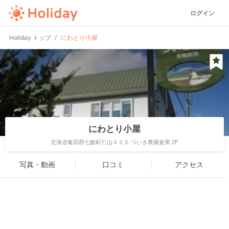
ログイン
Holiday トップ
にわとり小屋
にわとり小屋
北海道亀田郡七飯町仁山４２５ ついき農園倉庫 2F
写真・動画
口コミ
アクセス