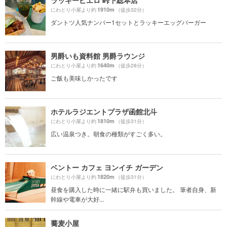
ラッキーピエロ 峠下総本店
1910m
にわとり小屋より約
（徒歩32分）
ダントツ人気ナンバー1セットとラッキーエッグバーガー
男爵いも資料館 男爵ラウンジ
1640m
にわとり小屋より約
（徒歩28分）
ご飯も美味しかったです
ホテルラジエントプラザ函館北斗
1810m
にわとり小屋より約
（徒歩31分）
広い温泉つき。朝食の種類がすごく多い。
ベントー カフェ ヨンイチ ガーデン
1820m
にわとり小屋より約
（徒歩31分）
昼食を購入した時に一緒に駅弁も買いました。 筆者自身、新
幹線や電車が大好...
蕎麦小屋