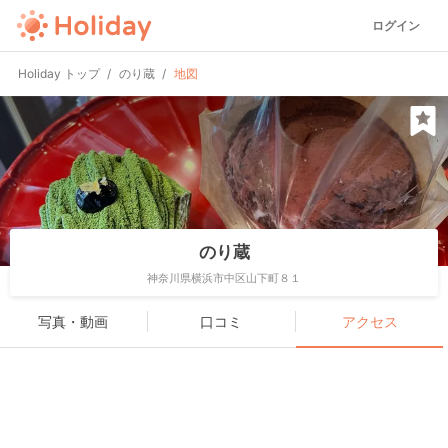
ログイン
Holiday トップ
のり蔵
地図
のり蔵
神奈川県横浜市中区山下町８１
写真・動画
口コミ
アクセス