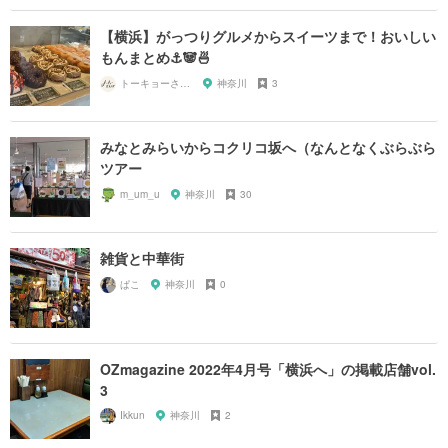
【横浜】がっつりグルメからスイーツまで！おいしい
もんまとめ⚓️🐼🍜
トーキョーさんぽ
神奈川
3
みなとみらいからコクリコ坂へ（なんとなくぶらぶら
ツアー
m_um_u
神奈川
30
雑貨と中華街
ぱこ
神奈川
0
OZmagazine 2022年4月号「横浜へ」の掲載店舗vol.
3
Ikkun
神奈川
2