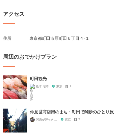
アクセス
住所
東京都町田市原町田６丁目４-１
周辺のおでかけプラン
町田観光
松木 昭洋
東京
2
仲見世商店街のまち・町田で闊歩のひとり旅
関西が好っきゃねん
東京
7