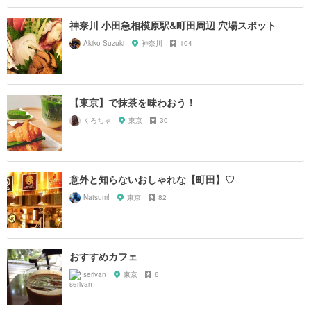
神奈川 小田急相模原駅&町田周辺 穴場スポット
Akiko Suzuki
神奈川
104
【東京】で抹茶を味わおう！
くろちゃ
東京
30
意外と知らないおしゃれな【町田】♡
Natsum!
東京
82
おすすめカフェ
serivan
東京
6