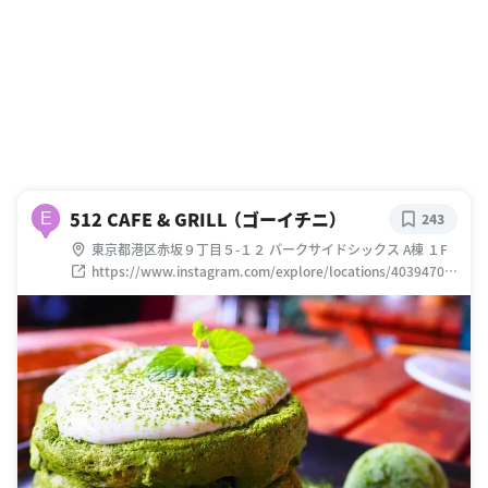
512 CAFE & GRILL （ゴーイチニ）
E
243
東京都港区赤坂９丁目５-１２ パークサイドシックス A棟 １F
https://www.instagram.com/explore/locations/40394709
0/512cafegrill/