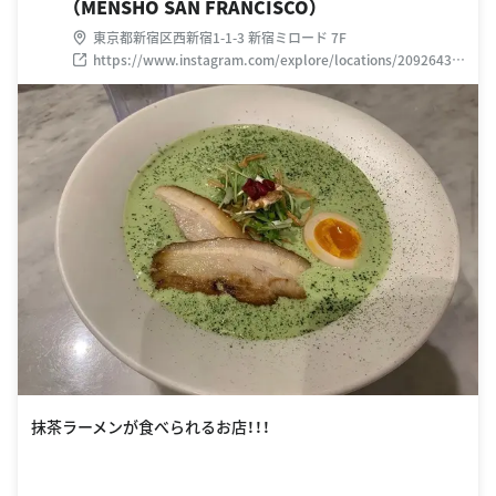
（MENSHO SAN FRANCISCO）
東京都新宿区西新宿1-1-3 新宿ミロード 7F
https://www.instagram.com/explore/locations/20926434
6582776/mensho-san-francisco/?hl=ja
抹茶ラーメンが食べられるお店！！！