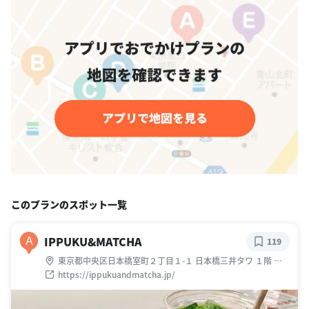
このプランのスポット一覧
IPPUKU&MATCHA
A
119
東京都中央区日本橋室町２丁目１-１ 日本橋三井タワ １階 三
越前駅 A8出口すぐ
https://ippukuandmatcha.jp/