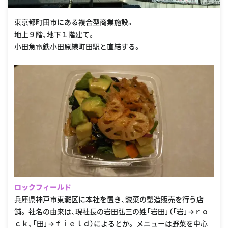
東京都町田市にある複合型商業施設。
地上９階、地下１階建て。
小田急電鉄小田原線町田駅と直結する。
ロックフィールド
兵庫県神戸市東灘区に本社を置き、惣菜の製造販売を行う店
舗。 社名の由来は、現社長の岩田弘三の姓「岩田」（「岩」→ｒｏ
ｃｋ、「田」→ｆｉｅｌｄ）によるとか。 メニューは野菜を中心