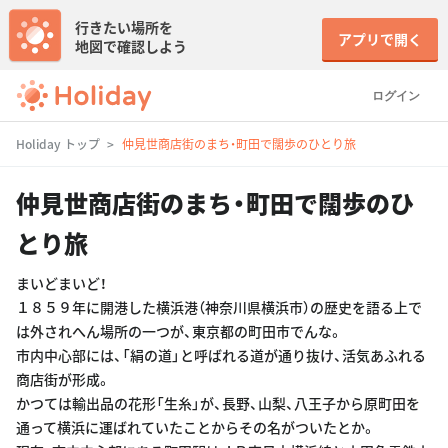
行きたい場所を
アプリで開く
地図で確認しよう
ログイン
Holiday トップ
仲見世商店街のまち・町田で闊歩のひとり旅
仲見世商店街のまち・町田で闊歩のひ
とり旅
まいどまいど！
１８５９年に開港した横浜港（神奈川県横浜市）の歴史を語る上で
は外されへん場所の一つが、東京都の町田市でんな。
市内中心部には、「絹の道」と呼ばれる道が通り抜け、活気あふれる
商店街が形成。
かつては輸出品の花形「生糸」が、長野、山梨、八王子から原町田を
通って横浜に運ばれていたことからその名がついたとか。