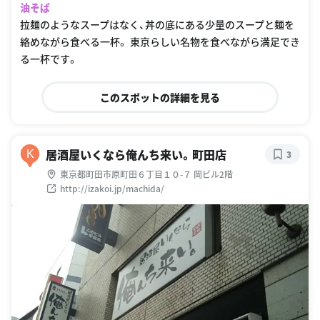
油そば
拉麺のようなスープはなく、丼の底にある少量のスープと麺を
絡めながら食べる一杯。 東京らしい名物を食べながら満足でき
る一杯です。
このスポットの詳細を見る
居酒屋いくなら俺んち来い。町田店
K
3
東京都町田市原町田６丁目１０-７ 岡ビル2階
http://izakoi.jp/machida/