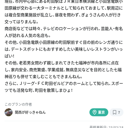
現在、市内中心部にある町田駅はＪＲ東日本横浜線と小田急電鉄小
田原線が交わる一大ターミナルとして知られておまして、駅周辺に
は複合型商業施設が乱立し、昼夜を問わず、ぎょうさんの人が行き
交ってはりまんな。
商店街などでは時々、テレビのロケーションが行われ、芸能人・有名
人が訪れる人気の名店も。
その他、小田急電鉄小田原線の町田駅前すぐ目の前のレンガ通りに
は、デートスポットにもおすすめしたい美味しいレストランがいっ
ぱい！
その他、老若男女問わず親しまれてきた七福神が市内各所に点在
し、家内安全、商売繁盛、学業成就、無病息災などを目的とした七福
神巡りも併せて楽しむこともできまんねん。
さらに、Ｊリーグ・ＦＣ町田ゼルビアのホームとして知られ、スポー
ツでも活発な町、町田を散策しまひょ！
このプランの作者
関西が好っきゃねん
東京
7
最終更新日: 23/02/18