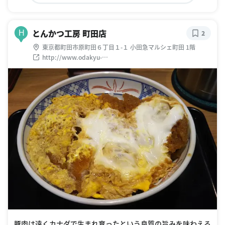
とんかつ工房 町田店
H
2
東京都町田市原町田６丁目１-１ 小田急マルシェ町田 1階
http://www.odakyu-
restaurant.jp/shop/others/tonkatukobo/
豚肉は遠くカナダで生まれ育ったという良質の旨みを味わえる