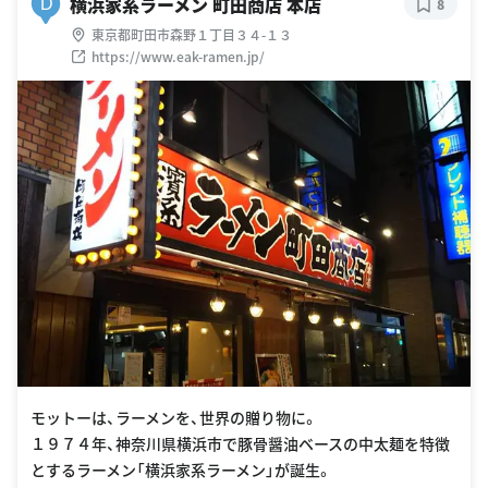
横浜家系ラーメン 町田商店 本店
D
8
東京都町田市森野１丁目３４-１３
https://www.eak-ramen.jp/
モットーは、ラーメンを、世界の贈り物に。
１９７４年、神奈川県横浜市で豚骨醤油ベースの中太麺を特徴
とするラーメン「横浜家系ラーメン」が誕生。