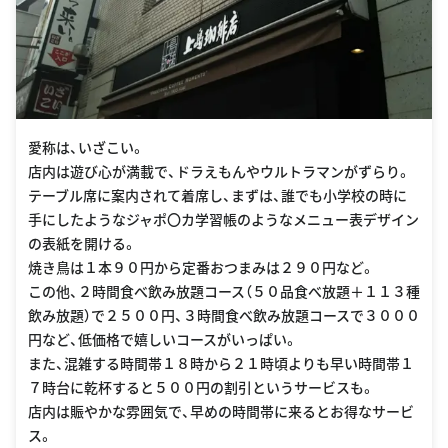
愛称は、いざこい。
店内は遊び心が満載で、ドラえもんやウルトラマンがずらり。
テーブル席に案内されて着席し、まずは、誰でも小学校の時に
手にしたようなジャポ〇カ学習帳のようなメニュー表デザイン
の表紙を開ける。
焼き鳥は１本９０円から定番おつまみは２９０円など。
この他、２時間食べ飲み放題コース（５０品食べ放題＋１１３種
飲み放題）で２５００円、３時間食べ飲み放題コースで３０００
円など、低価格で嬉しいコースがいっぱい。
また、混雑する時間帯１８時から２１時頃よりも早い時間帯１
７時台に乾杯すると５００円の割引というサービスも。
店内は賑やかな雰囲気で、早めの時間帯に来るとお得なサービ
ス。