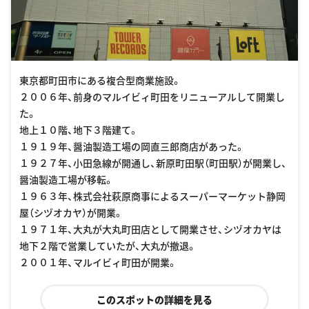
東京都町田市にある複合型商業施設。
２００６年、前身のマルイビィ町田をリニューアルして開業し
た。
地上１０階、地下３階建て。
１９１９年、醤油製造工場の岡直三郎商店があった。
１９２７年、小田急線が開通し、新原町田駅（町田駅）が開業し、
醤油製造工場が移転。
１９６３年、株式会社萩原商事によるスーパーマーケット静岡
屋（シヅオカヤ）が開業。
１９７１年、大丸が大丸町田店として開業させ、シヅオカヤは
地下２階で営業していたが、大丸が撤退。
２００１年、マルイビィ町田が開業。
このスポットの詳細を見る