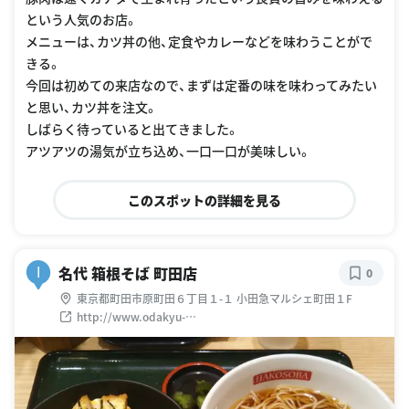
という人気のお店。
メニューは、カツ丼の他、定食やカレーなどを味わうことがで
きる。
今回は初めての来店なので、まずは定番の味を味わってみたい
と思い、カツ丼を注文。
しばらく待っていると出てきました。
アツアツの湯気が立ち込め、一口一口が美味しい。
このスポットの詳細を見る
名代 箱根そば 町田店
I
0
東京都町田市原町田６丁目１-１ 小田急マルシェ町田１F
http://www.odakyu-
restaurant.jp/shop/hakonesoba/hakonesoba/