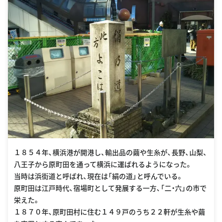
１８５４年、横浜港が開港し、輸出品の繭や生糸が、長野、山梨、
八王子から原町田を通って横浜に運ばれるようになった。
当時は浜街道と呼ばれ、現在は「絹の道」と呼んでいる。
原町田は江戸時代、宿場町として発展する一方、「二・六」の市で
栄えた。
１８７０年、原町田村に住む１４９戸のうち２２軒が生糸や繭