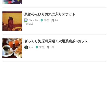
京都のんびりお気に入りスポット
Tomoko
京都
26
ざっくり河原町周辺！穴場系喫茶&カフェ
tmk
京都
102