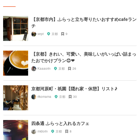
【京都市内】ふらっと立ち寄りたいおすすめcafeラン
チ
sept
京都
9
【京都】きれい、可愛い、美味しいがいっぱい詰まっ
たおでかけプラン😊❤
Kaaaorin
京都
26
京都河原町・祇園【隠れ家・休憩】リスト♪
rikomama
京都
30
四条通 ふらっと入れるカフェ
midorin
京都
8