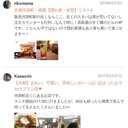
rikomama
2018年6月3日
京都河原町・祇園【隠れ家・休憩】リスト♪
阪急河原町駅の近くならここ。近くのスタバは席が空いてないし
注文カウンターも行列…なんて時に！高島屋のすぐ隣のビルの4F
です。こちらも1Fではないので隠れ家感もあり落ち着いて過ごせ
ます〜！
Kaaaorin
2017年3月27日
【京都】きれい、可愛い、美味しいがいっぱい詰まったおで
かけプラン😊❤
河原町近くにあるお店です。
ランチ開始の11:30に行きましたが、30分も経ったら満席で並んで
待ってる人もたくさんいました👀