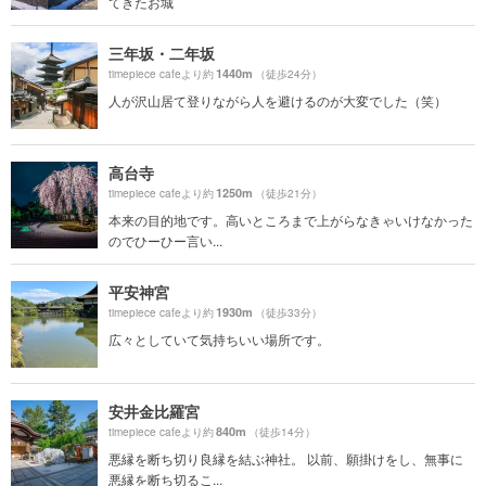
てきたお城
三年坂・二年坂
1440m
timepiece cafeより約
（徒歩24分）
人が沢山居て登りながら人を避けるのが大変でした（笑）
高台寺
1250m
timepiece cafeより約
（徒歩21分）
本来の目的地です。高いところまで上がらなきゃいけなかった
のでひーひー言い...
平安神宮
1930m
timepiece cafeより約
（徒歩33分）
広々としていて気持ちいい場所です。
安井金比羅宮
840m
timepiece cafeより約
（徒歩14分）
悪縁を断ち切り良縁を結ぶ神社。 以前、願掛けをし、無事に
悪縁を断ち切るこ...