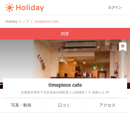
ログイン
Holiday トップ
timepiece cafe
閉業
timepiece cafe
京都府京都市下京区四条河原町西入ル御旅町１９ 池善ビル 3F
写真・動画
口コミ
アクセス