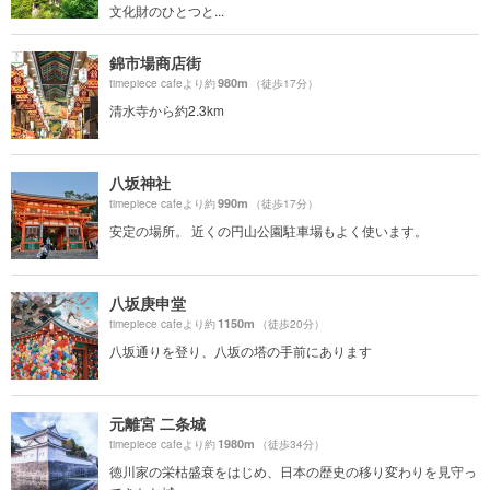
文化財のひとつと...
錦市場商店街
980m
timepiece cafeより約
（徒歩17分）
清水寺から約2.3km
八坂神社
990m
timepiece cafeより約
（徒歩17分）
安定の場所。 近くの円山公園駐車場もよく使います。
八坂庚申堂
1150m
timepiece cafeより約
（徒歩20分）
八坂通りを登り、八坂の塔の手前にあります
元離宮 二条城
1980m
timepiece cafeより約
（徒歩34分）
徳川家の栄枯盛衰をはじめ、日本の歴史の移り変わりを見守っ