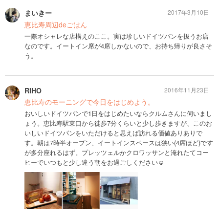
まいきー
2017年3月10日
恵比寿周辺deごはん
一際オシャレな店構えのここ。実は珍しいドイツパンを扱うお店
なのです。イートイン席が4席しかないので、お持ち帰りが良さそ
う。
RIHO
2016年11月23日
恵比寿のモーニングで今日をはじめよう。
おいしいドイツパンで1日をはじめたいならクルムさんに伺いまし
ょう。恵比寿駅東口から徒歩7分くらいと少し歩きますが、このお
いしいドイツパンをいただけると思えば訪れる価値ありありで
す。朝は7時半オープン、イートインスペースは狭い(4席ほど)です
が多分座れるはず。プレッツェルかクロワッサンと淹れたてコー
ヒーでいつもと少し違う朝をお過ごしください☺️