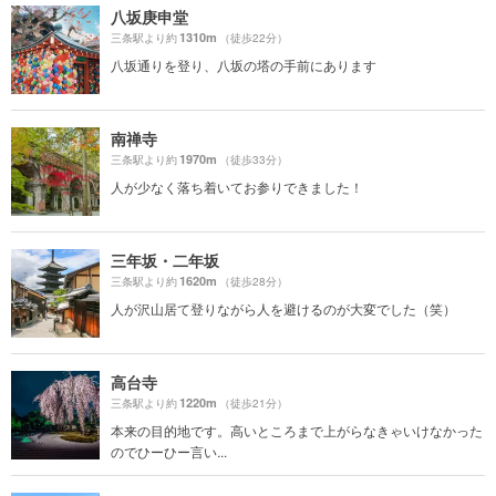
八坂庚申堂
1310m
三条駅より約
（徒歩22分）
八坂通りを登り、八坂の塔の手前にあります
南禅寺
1970m
三条駅より約
（徒歩33分）
人が少なく落ち着いてお参りできました！
三年坂・二年坂
1620m
三条駅より約
（徒歩28分）
人が沢山居て登りながら人を避けるのが大変でした（笑）
高台寺
1220m
三条駅より約
（徒歩21分）
本来の目的地です。高いところまで上がらなきゃいけなかった
のでひーひー言い...