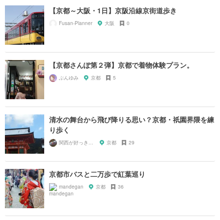
【京都～大阪・1日】京阪沿線京街道歩き
Fusan-Planner
大阪
0
【京都さんぽ第２弾】京都で着物体験プラン。
ぶんゆみ
京都
5
清水の舞台から飛び降りる思い？京都・祇園界隈を練
り歩く
関西が好っきゃねん
京都
29
京都市バスと二万歩で紅葉巡り
mandegan
京都
36