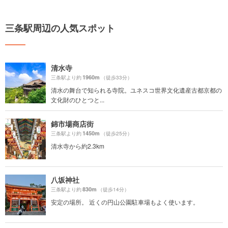
三条駅周辺の人気スポット
清水寺
1960m
三条駅より約
（徒歩33分）
清水の舞台で知られる寺院。ユネスコ世界文化遺産古都京都の
文化財のひとつと...
錦市場商店街
1450m
三条駅より約
（徒歩25分）
清水寺から約2.3km
八坂神社
830m
三条駅より約
（徒歩14分）
安定の場所。 近くの円山公園駐車場もよく使います。