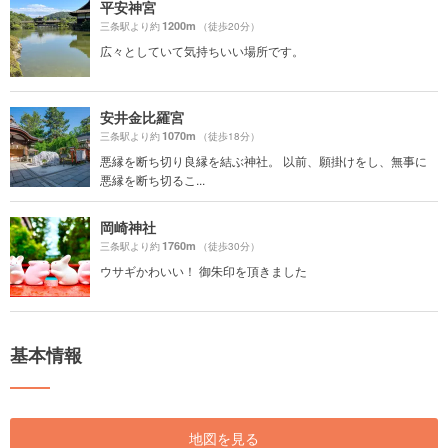
平安神宮
1200m
三条駅より約
（徒歩20分）
広々としていて気持ちいい場所です。
安井金比羅宮
1070m
三条駅より約
（徒歩18分）
悪縁を断ち切り良縁を結ぶ神社。 以前、願掛けをし、無事に
悪縁を断ち切るこ...
岡崎神社
1760m
三条駅より約
（徒歩30分）
ウサギかわいい！ 御朱印を頂きました
基本情報
地図を見る