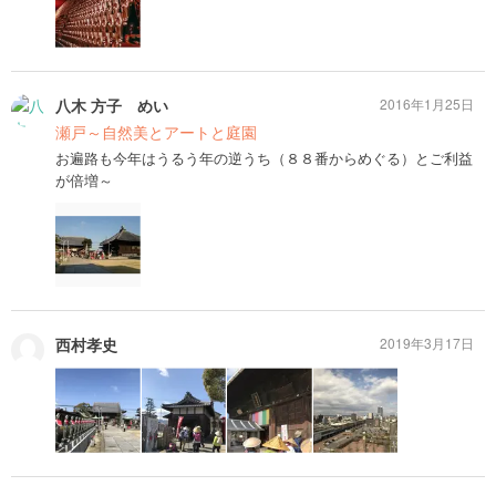
八木 方子 めい
2016年1月25日
瀬戸～自然美とアートと庭園
お遍路も今年はうるう年の逆うち（８８番からめぐる）とご利益
が倍増～
西村孝史
2019年3月17日