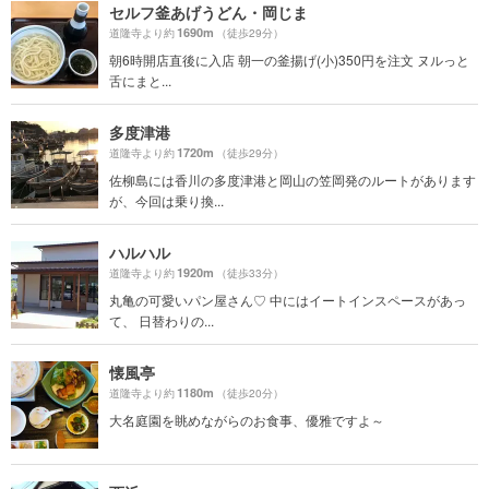
セルフ釜あげうどん・岡じま
1690m
道隆寺より約
（徒歩29分）
朝6時開店直後に入店 朝一の釜揚げ(小)350円を注文 ヌルっと
舌にまと...
多度津港
1720m
道隆寺より約
（徒歩29分）
佐柳島には香川の多度津港と岡山の笠岡発のルートがあります
が、今回は乗り換...
ハルハル
1920m
道隆寺より約
（徒歩33分）
丸亀の可愛いパン屋さん♡ 中にはイートインスペースがあっ
て、 日替わりの...
懐風亭
1180m
道隆寺より約
（徒歩20分）
大名庭園を眺めながらのお食事、優雅ですよ～