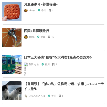
お遍路参り~善通寺遍~
f-kaya
香川
1
四国4県満喫旅行
koma
愛媛
42
日本三大秘境"祖谷"を大満喫❣️最高の自然浴✨
藤岡 なお
香川
8
【香川県】『猫の島』佐柳島で過ごす癒しのスローラ
イフ旅🐈
よりみちさんぽ
香川
6