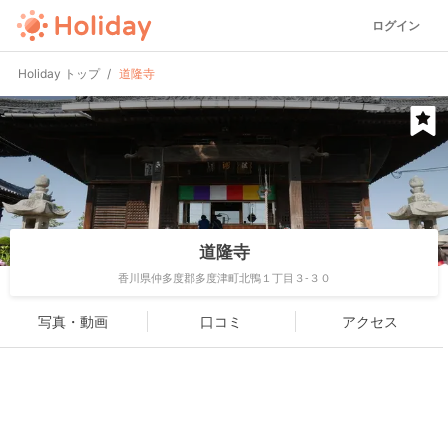
ログイン
Holiday トップ
道隆寺
道隆寺
香川県仲多度郡多度津町北鴨１丁目３-３０
写真・動画
口コミ
アクセス