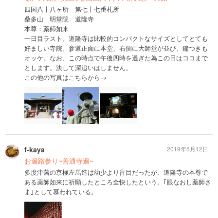
四国八十八ヶ所 第七十七番札所
桑多山 明堂院 道隆寺
本尊：薬師如来
一日目ラスト。道隆寺は比較的コンパクトなサイズとしてとても
好ましい寺院。参道正面に本堂、右側に大師堂が並び、鐘つきも
オッケ。なお、この時点で午後四時を過ぎた為この日はココまで
とします。決して深追いはしません。
この他の写真はこちらから→
f-kaya
2019年5月12日
お遍路参り~善通寺遍~
多度津藩の京極左馬造は幼少より盲目だったが、道隆寺の本尊で
ある薬師如来に祈願したところ全快したという。｢眼なおし薬師さ
ま｣として慕われている。