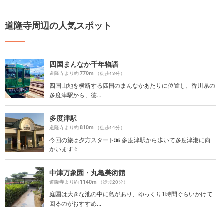
道隆寺周辺の人気スポット
四国まんなか千年物語
770m
道隆寺より約
（徒歩13分）
四国山地を横断する四国のまんなかあたりに位置し、香川県の
多度津駅から、徳...
多度津駅
810m
道隆寺より約
（徒歩14分）
今回の旅は夕方スタート🌆 多度津駅から歩いて多度津港に向
かいます🚶
中津万象園・丸亀美術館
1140m
道隆寺より約
（徒歩20分）
庭園は大きな池の中に島があり、ゆっくり1時間ぐらいかけて
回るのがおすすめ...