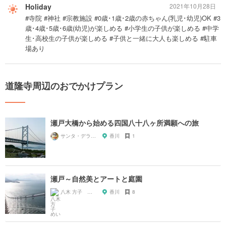
Holiday
2021年10月28日
#寺院 #神社 #宗教施設 #0歳･1歳･2歳の赤ちゃん(乳児･幼児)OK #3
歳･4歳･5歳･6歳(幼児)が楽しめる #小学生の子供が楽しめる #中学
生･高校生の子供が楽しめる #子供と一緒に大人も楽しめる #駐車
場あり
道隆寺周辺のおでかけプラン
瀬戸大橋から始める四国八十八ヶ所満願への旅
サンタ・デラックス
香川
1
瀬戸～自然美とアートと庭園
八木 方子 めい
香川
8