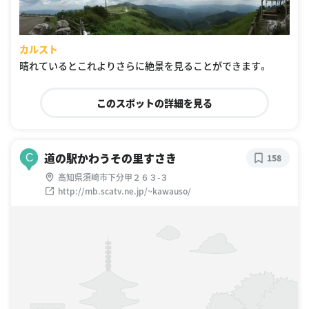
カルスト
晴れているとこれよりさらに絶景を見ることができます。
このスポットの詳細を見る
道の駅かわうその里すさき
C
158
高知県須崎市下分甲２６３-３
http://mb.scatv.ne.jp/~kawauso/