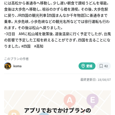
には高松から善通寺へ移動し、少し遅い朝食で讃岐うどんを堪能。
食後は大歩危へ移動し、祖谷のかずら橋を満喫。その後、大歩危駅
に戻り、JR四国の観光列車【四国まんなか千年物語】に善通寺まで
乗車。大歩危峡、小歩危峡などの観光名所などでは徐行運転も行わ
れます。その後は松山へ戻りました。
・3日目 AMに松山城を散策後、道後温泉に行く予定でしたが、台風
の影響で予定した工程を終えることができず、四国を去ることにな
りました。#四国 #高知
このプランの作者
koma
愛媛
42
最終更新日: 18/08/07