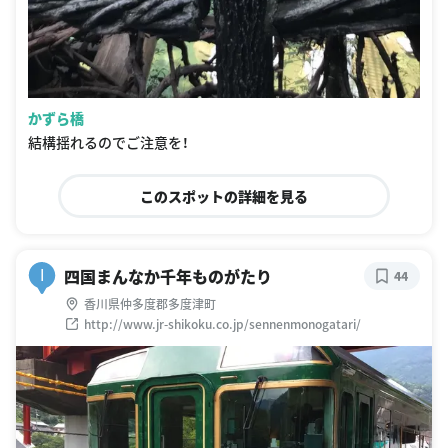
かずら橋
結構揺れるのでご注意を！
このスポットの詳細を見る
四国まんなか千年ものがたり
I
44
香川県仲多度郡多度津町
http://www.jr-shikoku.co.jp/sennenmonogatari/