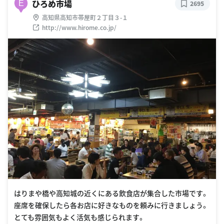
ひろめ市場
E
2695
高知県高知市帯屋町２丁目３-１
http://www.hirome.co.jp/
はりまや橋や高知城の近くにある飲食店が集合した市場です。
座席を確保したら各お店に好きなものを頼みに行きましょう。
とても雰囲気もよく活気も感じられます。