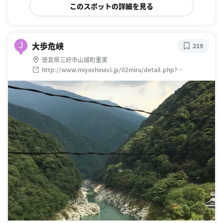
このスポットの詳細を見る
大歩危峡
J
219
徳島県三好市山城町重実
http://www.miyoshinavi.jp/02miru/detail.php?
genr=101&area=2&uid=SS000023