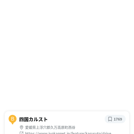
四国カルスト
B
1769
愛媛県上浮穴郡久万高原町西谷
https://www.iyokannet.jp/feature/karusuto/drive