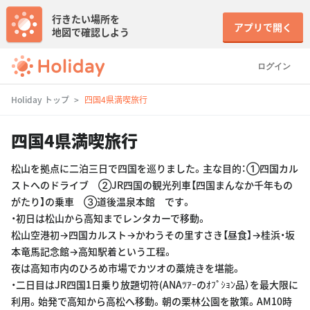
行きたい場所を
アプリで開く
地図で確認しよう
ログイン
Holiday トップ
四国4県満喫旅行
四国4県満喫旅行
松山を拠点に二泊三日で四国を巡りました。主な目的：①四国カル
ストへのドライブ ②JR四国の観光列車【四国まんなか千年もの
がたり】の乗車 ③道後温泉本館 です。
・初日は松山から高知までレンタカーで移動。
松山空港初→四国カルスト→かわうその里すさき【昼食】→桂浜・坂
本竜馬記念館→高知駅着という工程。
夜は高知市内のひろめ市場でカツオの藁焼きを堪能。
・二日目はJR四国1日乗り放題切符(ANAﾂｱｰのｵﾌﾟｼｮﾝ品）を最大限に
利用。始発で高知から高松へ移動。朝の栗林公園を散策。AM10時