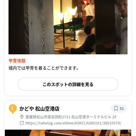
甲冑体験
城内では甲冑を着ることができます。
このスポットの詳細を見る
かどや 松山空港店
L
51
愛媛県松山市南吉田町2731 松山空港ターミナルビル 2F
https://tabelog.com/ehime/A3801/A380101/38010578/