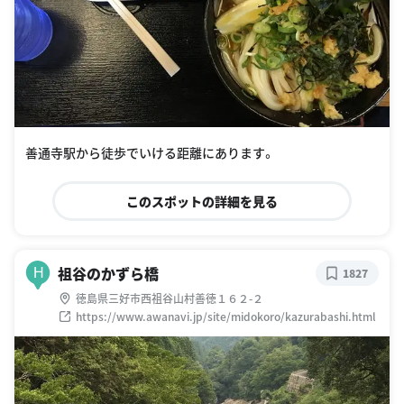
善通寺駅から徒歩でいける距離にあります。
このスポットの詳細を見る
祖谷のかずら橋
H
1827
徳島県三好市西祖谷山村善徳１６２-２
https://www.awanavi.jp/site/midokoro/kazurabashi.html