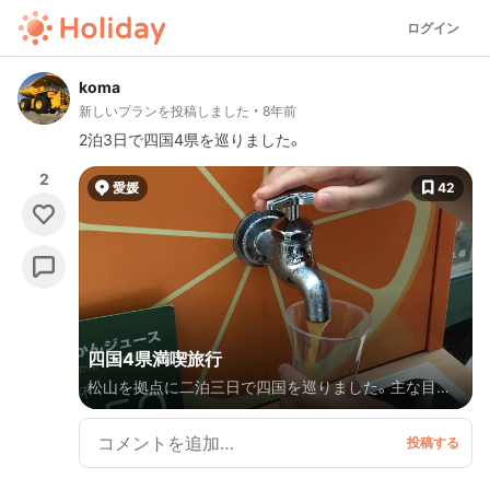
ログイン
koma
新しいプランを投稿しました
8年前
2泊3日で四国4県を巡りました。
2
愛媛
42
四国4県満喫旅行
松山を拠点に二泊三日で四国を巡りました。主な目的：
①四国カルストへのドライブ ②JR四国の観光列車
【四国まんなか千年ものがたり】の乗車 ③道後温泉本
館 です。 ・初日は松山から高知までレンタカーで移