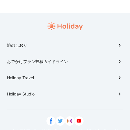
動。 松山空港初→四国カルスト→かわうその里すさき
【昼食】→桂浜・坂本竜馬記念館→高知駅着という工程。
夜は高知市内のひろめ市場でカツオの藁焼きを堪能。 ・
二日目はJR四国1日乗り放題切符(ANAﾂｱｰのｵﾌﾟｼｮﾝ品）
を最大限に利用。始発で高知から高松へ移動。朝の栗林
公園を散策。AM10時には高松から善通寺へ移動し、少
し遅い朝食で讃岐うどんを堪能。食後は大歩危へ移動
旅のしおり
し、祖谷のかずら橋を満喫。その後、大歩危駅に戻り、
JR四国の観光列車【四国まんなか千年物語】に善通寺ま
おでかけプラン投稿ガイドライン
で乗車。大歩危峡、小歩危峡などの観光名所などでは徐
行運転も行われます。その後は松山へ戻りました。 ・3
日目 AMに松山城を散策後、道後温泉に行く予定でし
Holiday Travel
たが、台風の影響で予定した工程を終えることができ
ず、四国を去ることになりました。#四国 #高知
Holiday Studio