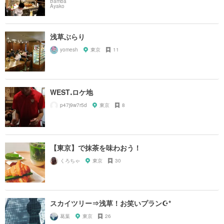
浅草ぶらり
yomesh
東京
11
WESTꓸロケ地
p47j9w7r5d
東京
8
【東京】で抹茶を味わおう！
くろちゃ
東京
30
スカイツリー⇒浅草！お笑いプラン☪*
葛葉
東京
26