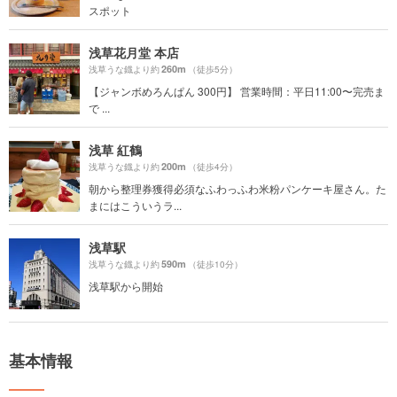
スポット
浅草花月堂 本店
260m
浅草うな鐡より約
（徒歩5分）
【ジャンボめろんぱん 300円】 営業時間：平日11:00〜完売ま
で ...
浅草 紅鶴
200m
浅草うな鐡より約
（徒歩4分）
朝から整理券獲得必須なふわっふわ米粉パンケーキ屋さん。た
まにはこういうラ...
浅草駅
590m
浅草うな鐡より約
（徒歩10分）
浅草駅から開始
基本情報