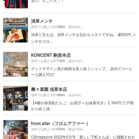
雷門、すごい人！！
浅草メンチ
330m
浅草うな鐡より約
（徒歩6分）
浅草と言えば、浅草メンチも忘れちゃダメですね。 💰350円 メ
ンチやコロ...
KONCENT 駒形本店
710m
浅草うな鐡より約
（徒歩12分）
グッドデザイン系の雑貨を取り扱うショップ。 店内でコーヒ
ーも購入可🙆‍♀️
壽々喜園 浅草本店
490m
浅草うな鐡より約
（徒歩9分）
【4種の抹茶餡だんご（お団子＋お抹茶付き）】500円 江戸期
から続く諸...
from afar（フロムアファー ）
570m
浅草うな鐡より約
（徒歩10分）
OZmagazine 2022年5月号「新しい下町さんぽ」に掲載された