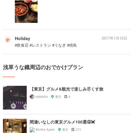
Holiday
2017年1月12日
#飲食店 #レストラン #うなぎ #焼鳥
浅草うな鐡周辺のおでかけプラン
【東京】グルメ&観光で楽しみ尽くす旅
yakisoba
東京
8
間違いなしの東京グルメ100選🤤💓
Bamba Ayako
東京
273