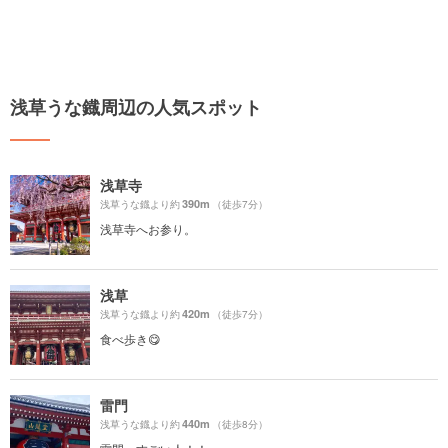
浅草うな鐡周辺の人気スポット
浅草寺
390m
浅草うな鐡より約
（徒歩7分）
浅草寺へお参り。
浅草
420m
浅草うな鐡より約
（徒歩7分）
食べ歩き😋
雷門
440m
浅草うな鐡より約
（徒歩8分）