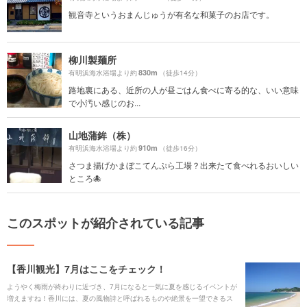
観音寺というおまんじゅうが有名な和菓子のお店です。
柳川製麺所
830m
有明浜海水浴場より約
（徒歩14分）
路地裏にある、近所の人が昼ごはん食べに寄る的な、いい意味
で小汚い感じのお...
山地蒲鉾（株）
910m
有明浜海水浴場より約
（徒歩16分）
さつま揚げかまぼこてんぷら工場？出来たて食べれるおいしい
ところ🐙
このスポットが紹介されている記事
【香川観光】7月はここをチェック！
ようやく梅雨が終わりに近づき、7月になると一気に夏を感じるイベントが
増えますね！香川には、夏の風物詩と呼ばれるものや絶景を一望できるス