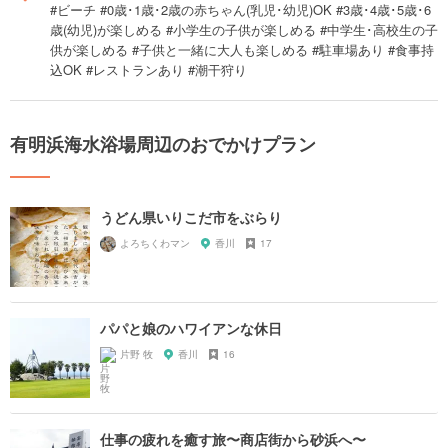
#ビーチ #0歳･1歳･2歳の赤ちゃん(乳児･幼児)OK #3歳･4歳･5歳･6
歳(幼児)が楽しめる #小学生の子供が楽しめる #中学生･高校生の子
供が楽しめる #子供と一緒に大人も楽しめる #駐車場あり #食事持
込OK #レストランあり #潮干狩り
有明浜海水浴場周辺のおでかけプラン
うどん県いりこだ市をぶらり
よろちくわマン
香川
17
パパと娘のハワイアンな休日
片野 牧
香川
16
仕事の疲れを癒す旅〜商店街から砂浜へ〜