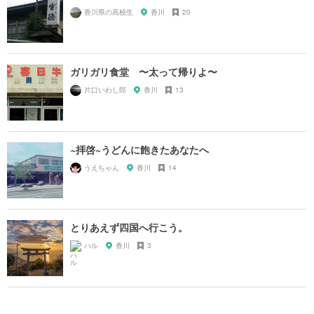
香川県の高校生
香川
20
ガリガリ食堂 〜太って帰りよ〜
片口いわし郎
香川
13
~拝啓~うどんに飽きたあなたへ
うえちゃん
香川
14
とりあえず四国へ行こう。
ハル
香川
3