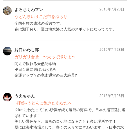
よろちくわマン
2015年7月28日
うどん県いりこだ市をぶらり
全国有数の遠浅の浜辺です。
春は潮干狩り、夏は海水浴と人気のスポットになってます。
片口いわし郎
2015年7月28日
ガリガリ食堂 〜太って帰りよ〜
間近で観れる天然記念物
夕日百選に選ばれた場所
金運アップ？の寛永通宝の三大絶景⁉︎
うえちゃん
2015年7月28日
~拝啓~うどんに飽きたあなたへ
２kmにわたって白い砂浜が続く遠浅の海岸で、日本の渚百選に選
ばれています！
美しい景色から、映画のロケ地になることも多い場所です！
夏には海水浴場として、多くの人々でにぎわいます！（日本の水