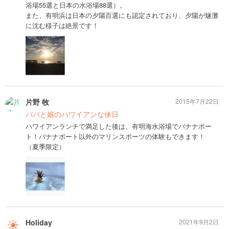
浴場55選と日本の水浴場88選）。
また、有明浜は日本の夕陽百選にも認定されており、夕陽が燧灘
に沈む様子は絶景です！
片野 牧
2015年7月22日
パパと娘のハワイアンな休日
ハワイアンランチで満足した後は、有明海水浴場でバナナボー
ト！バナナボート以外のマリンスポーツの体験もできます！
（夏季限定）
Holiday
2021年9月2日