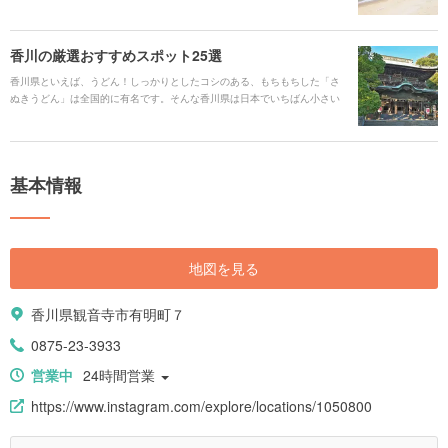
ポットが沢山あります。ぜひ、チェックして夏休みの計画にも役立ててみ
てください。
香川の厳選おすすめスポット25選
香川県といえば、うどん！しっかりとしたコシのある、もちもちした「さ
ぬきうどん」は全国的に有名です。そんな香川県は日本でいちばん小さい
県ですが、「こんびらさん」でおなじみの「金刀比羅宮（ことひらぐ
う）」やアートの島で国内外から人気の「直島」があります。 何度でも行
きたくなる、高松港からフェリーで気軽にいける諸島は必見。アートに興
味がなくとも一度訪れると、その魅力にとりつかれることでしょう。
基本情報
地図を見る
香川県観音寺市有明町７
0875-23-3933
営業中
24時間営業
https://www.instagram.com/explore/locations/1050800