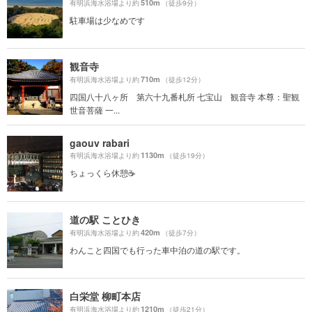
510m
有明浜海水浴場より約
（徒歩9分）
駐車場は少なめです
観音寺
710m
有明浜海水浴場より約
（徒歩12分）
四国八十八ヶ所 第六十九番札所 七宝山 観音寺 本尊：聖観
世音菩薩 一...
gaouv rabari
1130m
有明浜海水浴場より約
（徒歩19分）
ちょっくら休憩☕️
道の駅 ことひき
420m
有明浜海水浴場より約
（徒歩7分）
わんこと四国でも行った車中泊の道の駅です。
白栄堂 柳町本店
1210m
有明浜海水浴場より約
（徒歩21分）