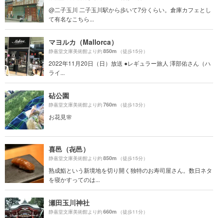
@二子玉川 二子玉川駅から歩いて7分くらい。倉庫カフェとし
て有名なこちら...
マヨルカ（Mallorca）
850m
静嘉堂文庫美術館より約
（徒歩15分）
2022年11月20日（日）放送 ●レギュラー旅人 澤部佑さん（ハ
ライ...
砧公園
760m
静嘉堂文庫美術館より約
（徒歩13分）
お花見🌸
喜邑（㐂邑）
850m
静嘉堂文庫美術館より約
（徒歩15分）
熟成鮨という新境地を切り開く独特のお寿司屋さん。数日ネタ
を寝かすってのは...
瀬田玉川神社
660m
静嘉堂文庫美術館より約
（徒歩11分）