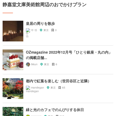
静嘉堂文庫美術館周辺のおでかけプラン
皇居の周りを散歩
中 功
東京
0
OZmagazine 2022年12月号「ひとり銀座・丸の内」
の掲載店舗...
Ikkun
東京
6
都内で紅葉を楽しむ（世田谷区と近隣）
mandegan
東京
65
緑と光のカフェでのんびりする休日