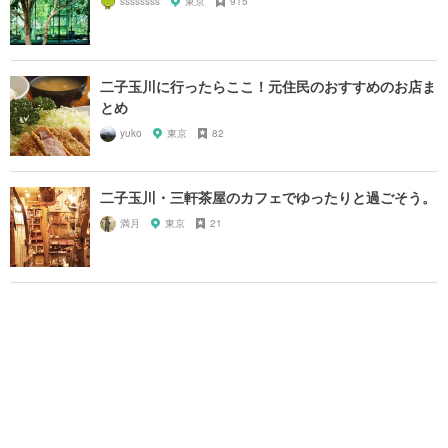
ssssssss
東京
915
二子玉川に行ったらここ！元住民のおすすめのお店ま
とめ
yuko
東京
82
二子玉川・三軒茶屋のカフェでゆったりと過ごそう。
満月
東京
21