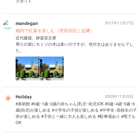
スポット
mandegan
2017年11月27日
都内で紅葉を楽しむ（世田谷区と近隣）
近代建築、静嘉堂文庫
周りの崖にモミジの木は多いのですが、色付きはありませんでし
た。
Holiday
2025年11月20日
#美術館 #0歳･1歳･2歳の赤ちゃん(乳児･幼児)OK #3歳･4歳･5歳･6
歳(幼児)が楽しめる #小学生の子供が楽しめる #中学生･高校生の子
供が楽しめる #子供と一緒に大人も楽しめる #駐車場あり #雨でも
OK