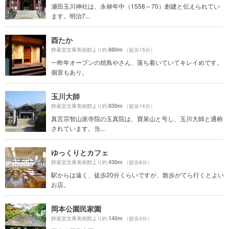
瀬田玉川神社は、永禄年中（1558～70）創建と伝えられてい
ます。明治7...
酉たか
880m
静嘉堂文庫美術館より約
（徒歩15分）
一昨年オープンの焼鳥やさん、落ち着いていてキレイめです。
個室もあり。
玉川大師
830m
静嘉堂文庫美術館より約
（徒歩14分）
真言宗智山派寺院の玉真院は、寶泉山と号し、玉川大師と通称
されています。当...
ゆっくりとカフェ
430m
静嘉堂文庫美術館より約
（徒歩8分）
駅からは遠く、徒歩20分くらいですが、散歩がてら行くとよい
お店。
岡本公園民家園
140m
静嘉堂文庫美術館より約
（徒歩3分）