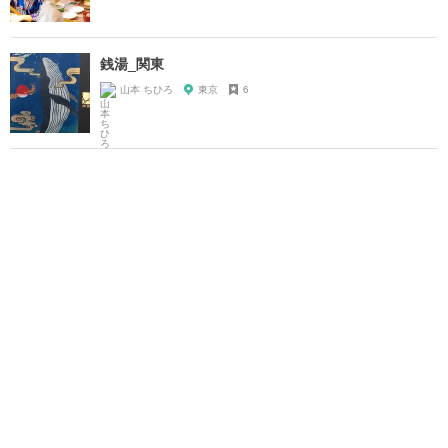
銭湯_関東
山本 ちひろ
東京
6