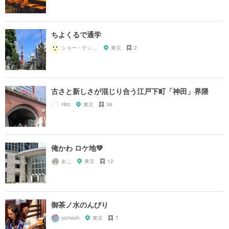
ちよくるで通学
ショー・テンガイ
東京
2
古さと新しさが混じり合う江戸下町「神田」界隈
Hiro
東京
36
俺かわ ロケ地💚
あこ
東京
12
御茶ノ水のんびり
yomesh
東京
7