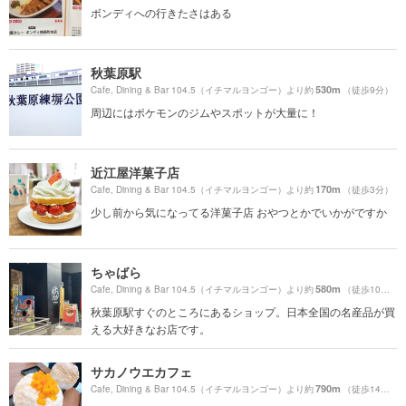
ボンディへの行きたさはある
秋葉原駅
530m
Cafe, Dining & Bar 104.5（イチマルヨンゴー）より約
（徒歩9分）
周辺にはポケモンのジムやスポットが大量に！
近江屋洋菓子店
170m
Cafe, Dining & Bar 104.5（イチマルヨンゴー）より約
（徒歩3分）
少し前から気になってる洋菓子店 おやつとかでいかがですか
ちゃばら
580m
Cafe, Dining & Bar 104.5（イチマルヨンゴー）より約
（徒歩10分）
秋葉原駅すぐのところにあるショップ。日本全国の名産品が買
える大好きなお店です。
サカノウエカフェ
790m
Cafe, Dining & Bar 104.5（イチマルヨンゴー）より約
（徒歩14分）