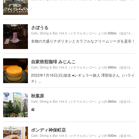
.
さぼうる
830m
Cafe, Dining & Bar 104.5（イチマルヨンゴー）より約
（徒歩14分）
名物の大盛りナポリタンとカラフルなクリームソーダを是非！
自家焙煎珈琲 みじんこ
680m
Cafe, Dining & Bar 104.5（イチマルヨンゴー）より約
（徒歩12分）
2022年1月16日(日)放送 ●レギュラー旅人 澤部佑さん（ハライ
チ）...
秋葉原
860m
Cafe, Dining & Bar 104.5（イチマルヨンゴー）より約
（徒歩15分）
🚉
ボンディ神保町店
930m
Cafe, Dining & Bar 104.5（イチマルヨンゴー）より約
（徒歩16分）