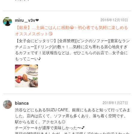
miru＿v3v❤︎
2016年12月10日
【銀座】…土鍋ごはんに感動😭✨初心者でも気軽に楽しめる
オススメスポット😘
【女子会にピッタリ♡】[全席禁煙][ピンクのソファー][豊富なラン
チメニュー][ドリンク]の数々！…気軽に立ち寄れる居心地良すぎ
るカフェです！近状報告などは、ぜひこちらのお店で…女子会に
もってこーい♪
bianca
2018年1月27日
渋谷などにもあるSUZU CAFE、銀座にもあると知って行ってみま
した。店内は広くて、ソファ席も多くあり、落ち着く空間です。
駅からも近く、アクセスも◎
チーズケーキが濃厚で美味しかった〜💕
平日の3時頃行きましたが、そこまで混んでなかったのでよかった