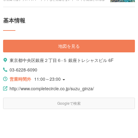
か、公園内にきれいな図書館や紅葉が見られるスポットがあり、ゆったり
とした休日を過ごすことができます。他にもたくさんの見どころがある日
比谷公園の魅力をくまなくご紹介します。 ### 人気のキーワード
基本情報
[keyword_link:日比谷公園 ランチ|https://haveagood.holiday/articles/1365]
[keyword_link:日比谷公園 カフェ|https://haveagood.holiday/articles/1360]
[keyword_link:日比谷公園 テイクアウ
ト|https://haveagood.holiday/articles/1372] [keyword_link:日比谷公園 レ
ストラン|https://haveagood.holiday/articles/1366] [keyword_link:日比谷公
地図を見る
園 駐車場|https://haveagood.holiday/articles/1370] [keyword_link:日比谷
公園 アクセス|https://haveagood.holiday/articles/1348]
東京都中央区銀座２丁目６-５ 銀座トレシャスビル 6F
03-6228-6090
営業時間外
11:00～23:00
http://www.completecircle.co.jp/suzu_ginza/
Googleで検索