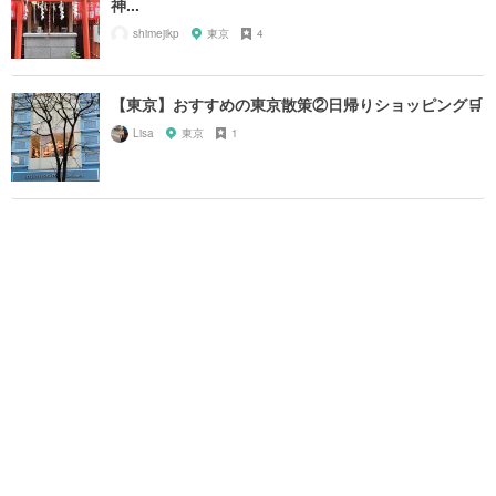
神...
shimejikp
東京
4
【東京】おすすめの東京散策②日帰りショッピング🛒
Lisa
東京
1