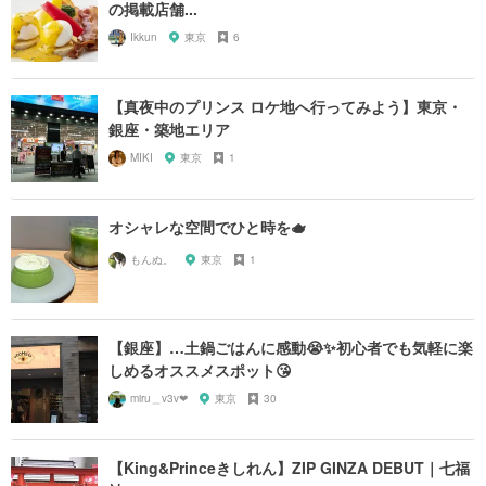
の掲載店舗...
Ikkun
東京
6
【真夜中のプリンス ロケ地へ行ってみよう】東京・
銀座・築地エリア
MIKI
東京
1
オシャレな空間でひと時を🫖
もんぬ。
東京
1
【銀座】…土鍋ごはんに感動😭✨初心者でも気軽に楽
しめるオススメスポット😘
miru＿v3v❤︎
東京
30
【King&Princeきしれん】ZIP GINZA DEBUT｜七福