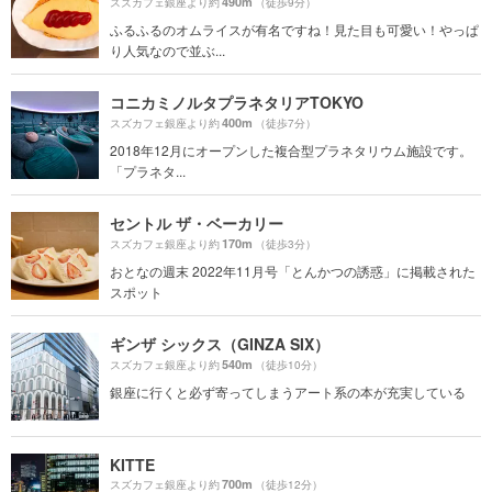
490m
スズカフェ銀座より約
（徒歩9分）
ふるふるのオムライスが有名ですね！見た目も可愛い！やっぱ
り人気なので並ぶ...
コニカミノルタプラネタリアTOKYO
400m
スズカフェ銀座より約
（徒歩7分）
2018年12月にオープンした複合型プラネタリウム施設です。
「プラネタ...
セントル ザ・ベーカリー
170m
スズカフェ銀座より約
（徒歩3分）
おとなの週末 2022年11月号「とんかつの誘惑」に掲載された
スポット
ギンザ シックス（GINZA SIX）
540m
スズカフェ銀座より約
（徒歩10分）
銀座に行くと必ず寄ってしまうアート系の本が充実している
KITTE
700m
スズカフェ銀座より約
（徒歩12分）