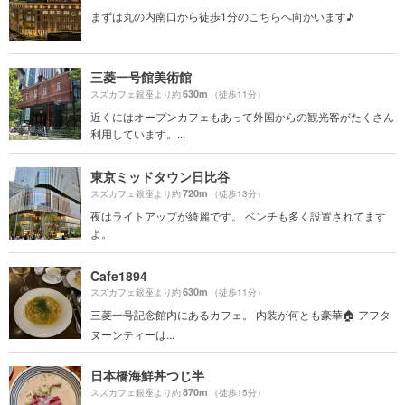
まずは丸の内南口から徒歩1分のこちらへ向かいます♪
三菱一号館美術館
630m
スズカフェ銀座より約
（徒歩11分）
近くにはオープンカフェもあって外国からの観光客がたくさん
利用しています。...
東京ミッドタウン日比谷
720m
スズカフェ銀座より約
（徒歩13分）
夜はライトアップが綺麗です。 ベンチも多く設置されてます
よ。
Cafe1894
630m
スズカフェ銀座より約
（徒歩11分）
三菱一号記念館内にあるカフェ。 内装が何とも豪華🏠 アフタ
ヌーンティーは...
日本橋海鮮丼つじ半
870m
スズカフェ銀座より約
（徒歩15分）