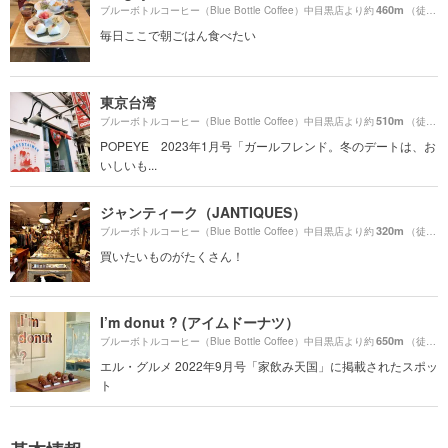
460m
ブルーボトルコーヒー（Blue Bottle Coffee）中目黒店より約
（徒歩8分）
毎日ここで朝ごはん食べたい
東京台湾
510m
ブルーボトルコーヒー（Blue Bottle Coffee）中目黒店より約
（徒歩9分）
POPEYE 2023年1月号「ガールフレンド。冬のデートは、お
いしいも...
ジャンティーク（JANTIQUES）
320m
ブルーボトルコーヒー（Blue Bottle Coffee）中目黒店より約
（徒歩6分）
買いたいものがたくさん！
I’m donut ? (アイムドーナツ）
650m
ブルーボトルコーヒー（Blue Bottle Coffee）中目黒店より約
（徒歩11分）
エル・グルメ 2022年9月号「家飲み天国」に掲載されたスポッ
ト