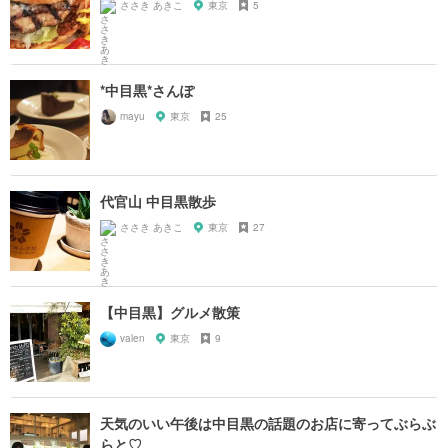
ささき あきこ
東京
5
*中目黒*さんぽ
mayu
東京
25
代官山 中目黒散歩
ささき あきこ
東京
27
【中目黒】グルメ散策
valen
東京
9
天気のいい午後は中目黒の話題のお店に寄ってぶらぶ
らと♡