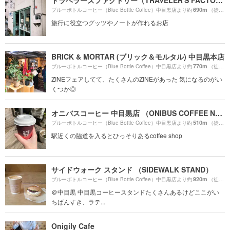
690m
ブルーボトルコーヒー（Blue Bottle Coffee）中目黒店より約
（徒歩12分）
旅行に役立つグッツやノートが作れるお店
BRICK & MORTAR (ブリック＆モルタル) 中目黒本店
770m
ブルーボトルコーヒー（Blue Bottle Coffee）中目黒店より約
（徒歩13分）
ZINEフェアしてて、たくさんのZINEがあった 気になるのがい
くつか◎
オニバスコーヒー 中目黒店 （ONIBUS COFFEE NAKAMEGURO）
510m
ブルーボトルコーヒー（Blue Bottle Coffee）中目黒店より約
（徒歩9分）
駅近くの脇道を入るとひっそりあるcoffee shop
サイドウォーク スタンド （SIDEWALK STAND）
920m
ブルーボトルコーヒー（Blue Bottle Coffee）中目黒店より約
（徒歩16分）
＠中目黒 中目黒コーヒースタンドたくさんあるけどここがい
ちばんすき、ラテ...
Onigily Cafe