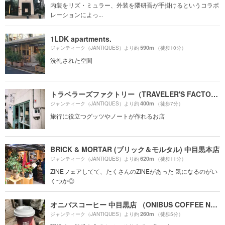
内装をリズ・ミュラー、外装を隈研吾が手掛けるというコラボ
レーションによっ...
1LDK apartments.
590m
ジャンティーク（JANTIQUES）より約
（徒歩10分）
洗礼された空間
トラベラーズファクトリー（TRAVELER'S FACTORY）
400m
ジャンティーク（JANTIQUES）より約
（徒歩7分）
旅行に役立つグッツやノートが作れるお店
BRICK & MORTAR (ブリック＆モルタル) 中目黒本店
620m
ジャンティーク（JANTIQUES）より約
（徒歩11分）
ZINEフェアしてて、たくさんのZINEがあった 気になるのがい
くつか◎
オニバスコーヒー 中目黒店 （ONIBUS COFFEE NAKAMEGURO）
260m
ジャンティーク（JANTIQUES）より約
（徒歩5分）