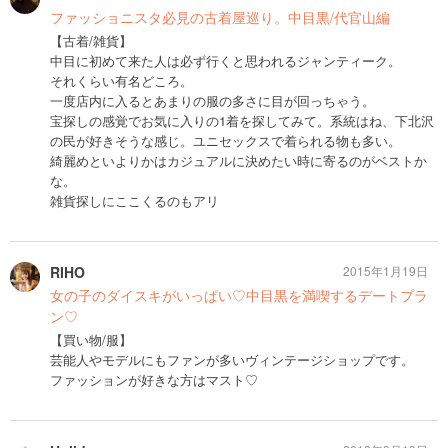
ファッショニスタ必見の古着屋巡り。中目黒/代官山編
【古着/雑貨】
中目に初めて来た人は必ず行くと思われるジャンティーク。
それくらい有名どころ。
一度店内に入るとあまりの服の多さに目が回っちゃう。
宝探しの感覚でお気に入りの1着を探してみて。系統はね、下北沢
の民が好きそうな感じ。ユニセックスで着られる物も多い。
綺麗めといよりかはカジュアルに決めたい時に寄るのがベストか
な。
雑貨探しにここくるのもアリ
RIHO
2015年1月19日
女の子のダイスキがいっぱい♡中目黒を満喫するデートプラ
ン♡
【買い物/服】
芸能人やモデルにもファンが多いヴィンテージショップです。
ファッションが好きな方はマスト♡