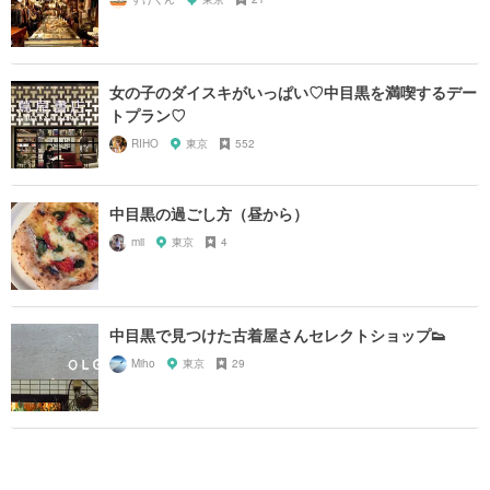
女の子のダイスキがいっぱい♡中目黒を満喫するデー
トプラン♡
RIHO
東京
552
中目黒の過ごし方（昼から）
mii
東京
4
中目黒で見つけた古着屋さんセレクトショップ👟
Miho
東京
29