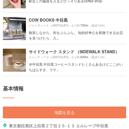
駅近くの脇道を入るとひっそりあるcoffee shop
COW BOOKS 中目黒
720m
ジャンティーク（JANTIQUES）より約
（徒歩13分）
散策しながら、街をぶらぶら。 知的好奇心を刺激できるお店
を見つけたら、入...
サイドウォーク スタンド （SIDEWALK STAND）
620m
ジャンティーク（JANTIQUES）より約
（徒歩11分）
＠中目黒 中目黒コーヒースタンドたくさんあるけどここがい
ちばんすき、ラテ...
基本情報
地図を見る
東京都目黒区上目黒２丁目２５-１３ エルレーブ中目黒