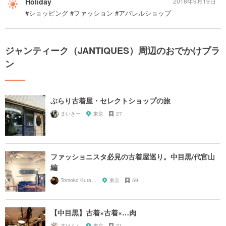
Holiday
2018年9月19日
#ショッピング #ファッション #アパレルショップ
ジャンティーク（JANTIQUES）周辺のおでかけプラ
ン
ぶらり古着屋・セレクトショップの旅
まいきー
東京
27
ファッショニスタ必見の古着屋巡り。中目黒/代官山
編
Tomoko Kurahashi
東京
59
【中目黒】古着×古着×…肉
すけくん
東京
21