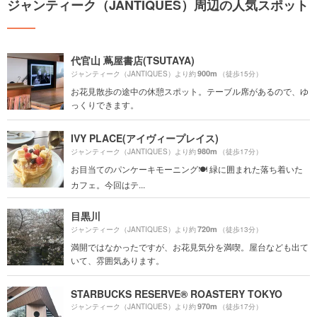
ジャンティーク（JANTIQUES）周辺の人気スポット
代官山 蔦屋書店(TSUTAYA)
900m
ジャンティーク（JANTIQUES）より約
（徒歩15分）
お花見散歩の途中の休憩スポット。テーブル席があるので、ゆ
っくりできます。
IVY PLACE(アイヴィープレイス)
980m
ジャンティーク（JANTIQUES）より約
（徒歩17分）
お目当てのパンケーキモーニング🍽 緑に囲まれた落ち着いた
カフェ。今回はテ...
目黒川
720m
ジャンティーク（JANTIQUES）より約
（徒歩13分）
満開ではなかったですが、お花見気分を満喫。屋台なども出て
いて、雰囲気あります。
STARBUCKS RESERVE® ROASTERY TOKYO
970m
ジャンティーク（JANTIQUES）より約
（徒歩17分）