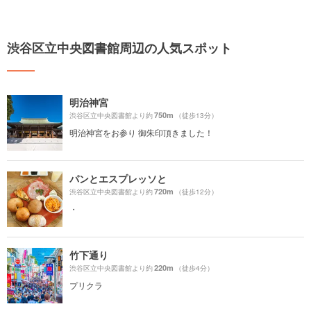
渋谷区立中央図書館周辺の人気スポット
明治神宮
750m
渋谷区立中央図書館より約
（徒歩13分）
明治神宮をお参り 御朱印頂きました！
パンとエスプレッソと
720m
渋谷区立中央図書館より約
（徒歩12分）
・
竹下通り
220m
渋谷区立中央図書館より約
（徒歩4分）
プリクラ