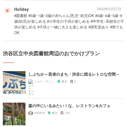
Holiday
2022年2月27日
#図書館 #0歳･1歳･2歳の赤ちゃん(乳児･幼児)OK #3歳･4歳･5歳･6
歳(幼児)が楽しめる #小学生の子供が楽しめる #中学生･高校生の子
供が楽しめる #子供と一緒に大人も楽しめる #授乳室あり #雨でも
OK
渋谷区立中央図書館周辺のおでかけプラン
しぶちか～若者のまち・渋谷に残るレトロな空間～
ショー・テンガイ
東京
5
森の中にいるみたい！な、レストラン&カフェ
mh0818
東京
120