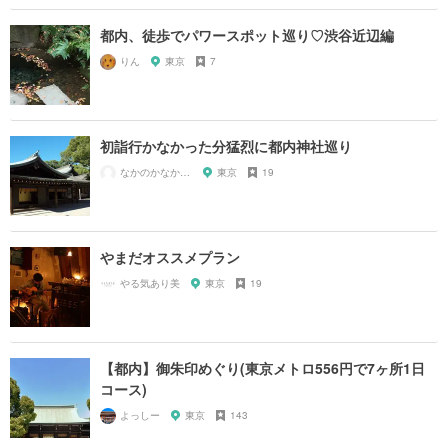
都内、徒歩でパワースポット巡り♡渋谷近辺編
りん
東京
7
初詣行かなかった分猛烈に都内神社巡り
なかのかなかかかかなか？
東京
19
やまだオススメプラン
やる気あり美
東京
19
【都内】御朱印めぐり(東京メトロ556円で7ヶ所1日
コース)
よっしー
東京
143