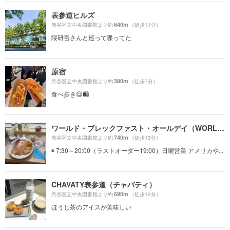
表参道ヒルズ
640m
渋谷区立中央図書館より約
（徒歩11分）
隈研吾さんと巡って喋ってた
原宿
390m
渋谷区立中央図書館より約
（徒歩7分）
食べ歩き😋🛍
ワールド・ブレックファスト・オールデイ（WORLD BREAKFAST ALLDAY）
740m
渋谷区立中央図書館より約
（徒歩13分）
◉ 7:30～20:00（ラストオーダー19:00）日曜営業 アメリカや...
CHAVATY表参道（チャバティ）
690m
渋谷区立中央図書館より約
（徒歩12分）
ほうじ茶のアイスが美味しい