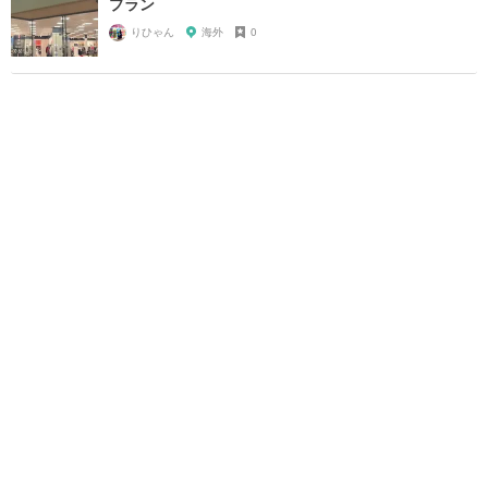
プラン
りひゃん
海外
0