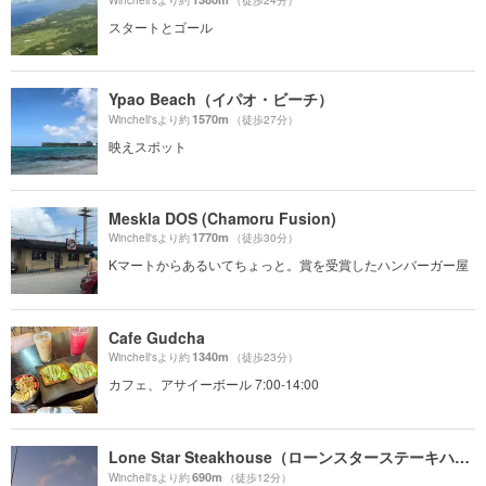
Winchell'sより約
（徒歩24分）
スタートとゴール
Ypao Beach（イパオ・ビーチ）
1570m
Winchell'sより約
（徒歩27分）
映えスポット
Meskla DOS (Chamoru Fusion)
1770m
Winchell'sより約
（徒歩30分）
Kマートからあるいてちょっと。賞を受賞したハンバーガー屋
Cafe Gudcha
1340m
Winchell'sより約
（徒歩23分）
カフェ、アサイーボール 7:00-14:00
Lone Star Steakhouse（ローンスターステーキハウス）
690m
Winchell'sより約
（徒歩12分）