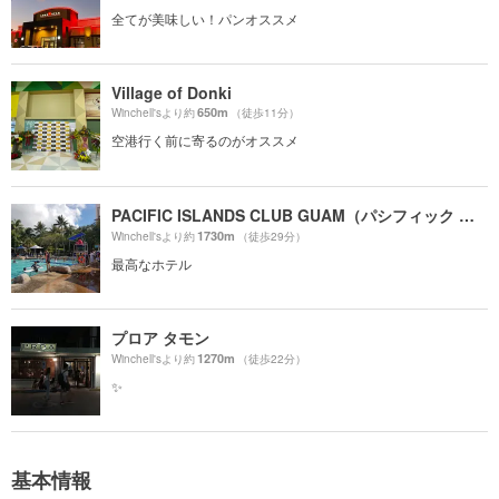
全てが美味しい！パンオススメ
Village of Donki
650m
Winchell'sより約
（徒歩11分）
空港行く前に寄るのがオススメ
PACIFIC ISLANDS CLUB GUAM（パシフィック アイランド クラブ グアム）
1730m
Winchell'sより約
（徒歩29分）
最高なホテル
プロア タモン
1270m
Winchell'sより約
（徒歩22分）
✨
基本情報