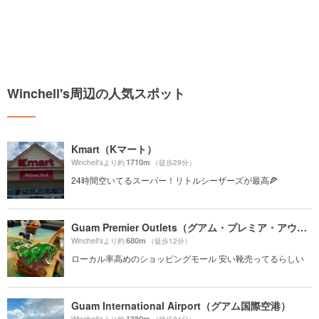
Winchell's周辺の人気スポット
Kmart（Kマート）
1710m
Winchell'sより約
（徒歩29分）
24時間空いてるスーパー！リトルシーザーズが最高🍕
Guam Premier Outlets（グアム・プレミア・アウトレット）
680m
Winchell'sより約
（徒歩12分）
ローカル率高めのショッピングモール 安い靴売ってるらしい
Guam International Airport（グアム国際空港）
1380m