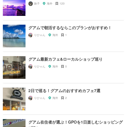
旅子
海外
120
グアムで朝活するならこのプランがおすすめ！
りひゃん
海外
1
グアム最新カフェ&ローカルショップ巡り
りひゃん
海外
0
2日で巡る！グアムのおすすめカフェ7選
りひゃん
海外
2
グアム在住者が選ぶ！GPOを1日楽しむショッピング