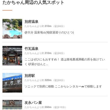
たかちゃん周辺の人気スポット
別府温泉
310m
たかちゃんより約
（徒歩6分）
@大分 温泉地♨️(地獄湯巡りのひとつ)
竹瓦温泉
310m
たかちゃんより約
（徒歩6分）
ここはぜひにもおすすめ！ 道は路地裏感満載の所を抜けてい
く 砂湯がほんと...
別府駅
320m
たかちゃんより約
（徒歩6分）
ソニックで別府に移動 ここからレンタカー🚗で移動します
友永パン屋
550m
たかちゃんより約
（徒歩10分）