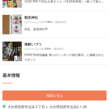
12/22 PM17:00お土産タイム（18:20別府発） ※食べて返ら...
朝見神社
1190m
たかちゃんより約
（徒歩20分）
別名、温泉神社⛩
海鮮いづつ
350m
たかちゃんより約
（徒歩6分）
POPEYE特別編集 僕らのニッポン小旅行案内。に掲載された
スポット
基本情報
地図を見る
大分県別府市北浜２丁目１ 大分県別府市北浜2-1-26