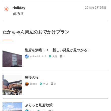
Holiday
2018年9月25日
#飲食店
たかちゃん周辺のおでかけプラン
別府を満喫！！ 新しい発見が見つかる！
yu-kari081115
大分
1
豊後の役
Yoggy
大分
3
ぷらっと別府散策