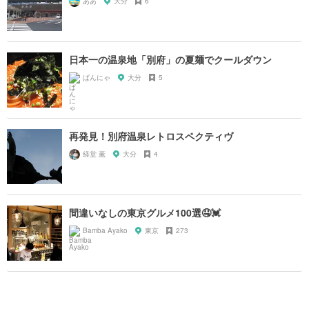
ああ
大分
6
日本一の温泉地「別府」の夏麺でクールダウン
ぱんにゃ
大分
5
再発見！別府温泉レトロスペクティヴ
経堂 薫
大分
4
間違いなしの東京グルメ100選🤤💓
Bamba Ayako
東京
273