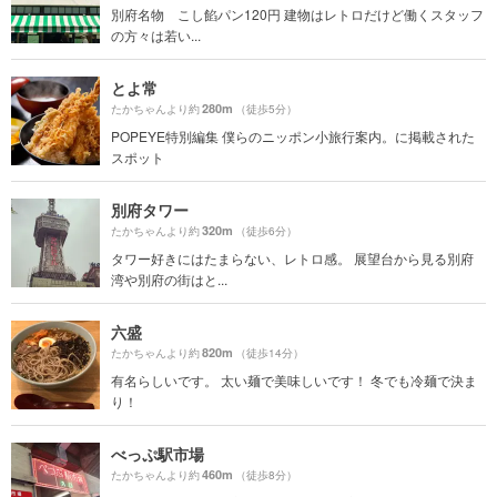
別府名物 こし餡パン120円 建物はレトロだけど働くスタッフ
の方々は若い...
とよ常
280m
たかちゃんより約
（徒歩5分）
POPEYE特別編集 僕らのニッポン小旅行案内。に掲載された
スポット
別府タワー
320m
たかちゃんより約
（徒歩6分）
タワー好きにはたまらない、レトロ感。 展望台から見る別府
湾や別府の街はと...
六盛
820m
たかちゃんより約
（徒歩14分）
有名らしいです。 太い麺で美味しいです！ 冬でも冷麺で決ま
り！
べっぷ駅市場
460m
たかちゃんより約
（徒歩8分）