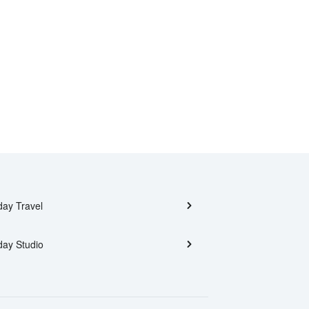
day Travel
day Studio