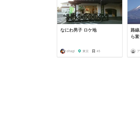
なにわ男子 ロケ地
路線
ら富
ohagi
東京
45