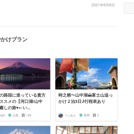
2021年9月6日
おでかけプラン
の路頭に迷っている貴方
時之栖〜山中湖🗻富士山追っ
ススメの【河口湖/山中
かけ２泊3日♪行程表あり
癒しの旅♥︎←い...
ngie
山梨
196
つぶあん
静岡
2