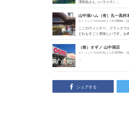
澤部佑さん（ハライチ）...
山中湖ハム（有）丸一高村
540m
ホトリニテ hotoriniteより約
（
ここのウィンナー、フランクフ
どれもすごく美味しいです。お肉類
（株）オギノ 山中湖店
670m
ホトリニテ hotoriniteより約
（徒
・
シェアする