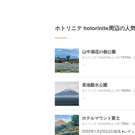
ホトリニテ hotorinite周辺の
山中湖花の都公園
1310m
ホトリニテ hotoriniteより約
（
・
長池親水公園
1820m
ホトリニテ hotoriniteより約
（
・
ホテルマウント富士
720m
ホトリニテ hotoriniteより約
（徒
2022年1月23日(日)放送 ●レ