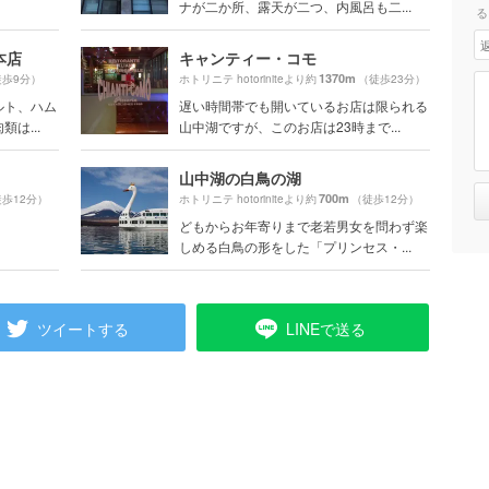
ナが二か所、露天が二つ、内風呂も二...
る
本店
キャンティー・コモ
1370m
徒歩9分）
ホトリニテ hotoriniteより約
（徒歩23分）
ルト、ハム
遅い時間帯でも開いているお店は限られる
は...
山中湖ですが、このお店は23時まで...
山中湖の白鳥の湖
700m
歩12分）
ホトリニテ hotoriniteより約
（徒歩12分）
どもからお年寄りまで老若男女を問わず楽
しめる白鳥の形をした「プリンセス・...
ツイートする
LINEで送る