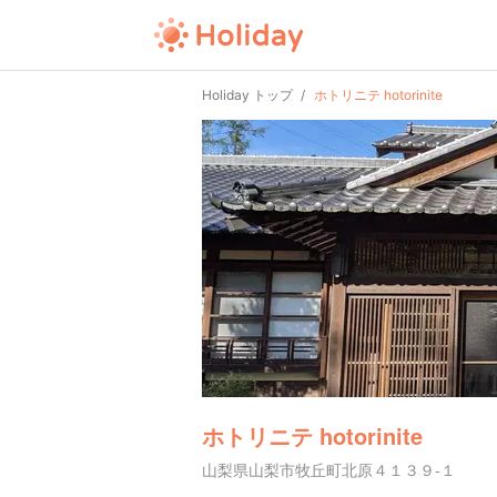
Holiday トップ
ホトリニテ hotorinite
ホトリニテ hotorinite
山梨県山梨市牧丘町北原４１３９-１