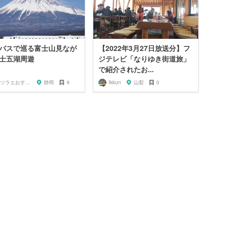
バスで巡る富士山見なが
【2022年3月27日放送分】フ
士五湖周遊
ジテレビ「なりゆき街道旅」
で紹介されたお...
アツラエおすすめ旅プラン！
静岡
9
Ikkun
山梨
0