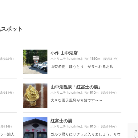
人気スポット
小作 山中湖店
1860m
徒歩22分）
ホトリニテ hotoriniteより約
（徒歩31分）
山梨名物 ほうとう が食べれるお店
山中湖温泉「紅冨士の湯」
810m
徒歩31分）
ホトリニテ hotoriniteより約
（徒歩14分）
大きな露天風呂が素敵です〜〜
紅富士の湯
810m
歩13分）
ホトリニテ hotoriniteより約
（徒歩14分）
ス
ギュラー旅人
ゴルフ帰りにサクッと入りましょう。サウ
い