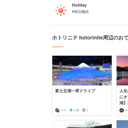
Holiday
#宿泊施設
ホトリニテ hotorinite周辺の
富士五湖一周ドライブ
人生
にオ
湖】
やす
山梨
3
A