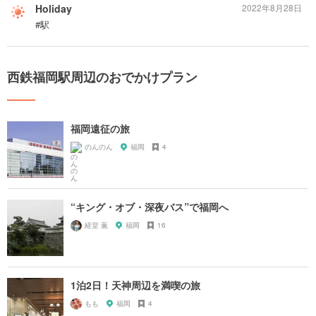
Holiday
2022年8月28日
#駅
西鉄福岡駅周辺のおでかけプラン
福岡遠征の旅
のんのん
福岡
4
“キング・オブ・深夜バス”で福岡へ
経堂 薫
福岡
16
1泊2日！天神周辺を満喫の旅
もも
福岡
4