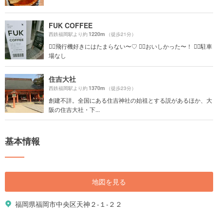
FUK COFFEE
1220m
西鉄福岡駅より約
（徒歩21分）
☝🏻飛行機好きにはたまらない〜♡ ☝🏻おいしかった〜！ ☝🏻駐車
場なし
住吉大社
1370m
西鉄福岡駅より約
（徒歩23分）
創建不詳。全国にある住吉神社の始祖とする説があるほか、大
阪の住吉大社・下...
基本情報
地図を見る
福岡県福岡市中央区天神２-１-２２