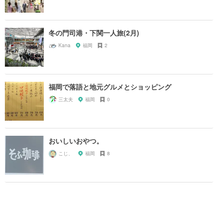
冬の門司港・下関一人旅(2月)
Kana
福岡
2
福岡で落語と地元グルメとショッピング
三太夫
福岡
0
おいしいおやつ。
こじ、
福岡
8