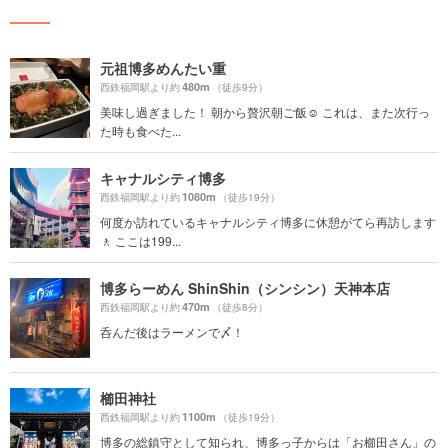
元祖博多めんたい重
480m
西鉄福岡駅より約
（徒歩9分）
美味し過ぎました！ 朝から贅沢朝ご飯☺️ これは、また次行っ
た時も食べた...
キャナルシティ博多
1080m
西鉄福岡駅より約
（徒歩19分）
何度か訪れているキャナルシティ博多に休憩がてら再訪します
🚶 ここは199...
博多らーめん ShinShin（シンシン）天神本店
470m
西鉄福岡駅より約
（徒歩8分）
呑んだ後はラーメンで〆！
櫛田神社
1100m
西鉄福岡駅より約
（徒歩19分）
博多の総鎮守として知られ、博多っ子からは「お櫛田さん」の