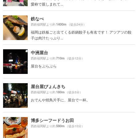
愛称で親しまれて...
鉄なべ
1400m
西鉄福岡駅より約
（徒歩24分）
福岡は鉄板ごと出てくる鉄鍋餃子も有名です！ アツアツの餃
子は肉汁たっぷり...
中洲屋台
710m
西鉄福岡駅より約
（徒歩12分）
屋台をぶらぶら
屋台屋ぴょんきち
180m
西鉄福岡駅より約
（徒歩3分）
おでんや焼鳥片手に、屋台で一杯。
博多シーフードうお田
590m
西鉄福岡駅より約
（徒歩10分）