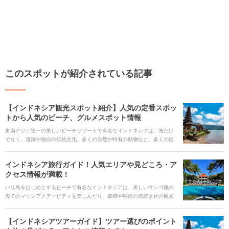
このスポットが紹介されている記事
【インドネシア観光スポット紹介】人気の定番スポッ
トから人気のビーチ、グルメスポット情報
東南アジア随一の美しいビーチリゾートで有名なインドネシアは、海だけ
でなく、遺跡や独自の伝統文化、多くの自然や特有の動物など、多くの国
から幅広い年代の観光客が訪れる場所です。リピーターも多く、東南アジ
アでもトップクラスの人気の観光地です。 インドネシア旅行に役立つ人気
インドネシア旅行ガイド！人気エリアや見どころ・ア
観光スポット、おすすめホテル、インドネシア料理を堪能できるレストラ
クセス情報が満載！
ンなど、旅行に役立つ情報をご紹介します。
バリ島をはじめとするビーチで有名なインドネシアは、美しいサンゴ礁の
海でのマリンアクティビティを楽しんだり、遺跡や独自の伝統文化の観光
など、多くの見どころがあります。インドネシアを旅行するならぜひ知っ
ておきたい人気観光スポット、まだ知られていない穴場スポット、秘境の
【インドネシアツアーガイド】ツアー選びのポイント
ビーチまで、インドネシア旅行に役立つ情報を紹介します。