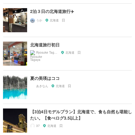
2泊３日の北海道旅行✈️
うか
北海道
北海道旅行初日
Ryosuke Tagaya
北海道
夏の美瑛はココ
あきなん
北海道
【3泊4日モデルプラン】北海道で、食も自然も堪能し
たい。【食べログ3.5以上】
37
北海道