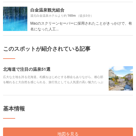
白金温泉観光組合
160m
湯元白金温泉ホテルより約
（徒歩3分）
Macのスクリーンセーバーに採用されたことがきっかけで、有
名になった人工...
このスポットが紹介されている記事
北海道で注目の温泉51選
広大な土地を誇る北海道。札幌をはじめとする都会もありながら、都心部
を離れると大自然を感じられる、旅行先としても人気度の高い魅力たっぷ
りの土地です。今回はそんな北海道で注目すべき温泉を51ヵ所ピックアッ
プしてご紹介いたします。日本で最北端にある温泉「童夢」や、珍しい"モ
ールの湯"が湧出している「十勝川温泉」など、それぞれ特徴が違うので自
分に合った温泉をぜひ見つけてください！
基本情報
地図を見る