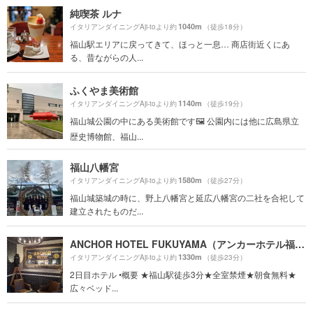
純喫茶 ルナ
1040m
イタリアンダイニングAji-toより約
（徒歩18分）
福山駅エリアに戻ってきて、ほっと一息… 商店街近くにあ
る、昔ながらの人...
ふくやま美術館
1140m
イタリアンダイニングAji-toより約
（徒歩19分）
福山城公園の中にある美術館です🖼 公園内には他に広島県立
歴史博物館、福山...
福山八幡宮
1580m
イタリアンダイニングAji-toより約
（徒歩27分）
福山城築城の時に、野上八幡宮と延広八幡宮の二社を合祀して
建立されたものだ...
ANCHOR HOTEL FUKUYAMA（アンカーホテル福山）
1330m
イタリアンダイニングAji-toより約
（徒歩23分）
2日目ホテル •概要 ★福山駅徒歩3分★全室禁煙★朝食無料★
広々ベッド...