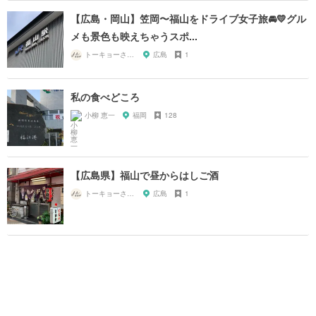
【広島・岡山】笠岡〜福山をドライブ女子旅🚘💛グル
メも景色も映えちゃうスポ...
トーキョーさんぽ
広島
1
私の食べどころ
小柳 恵一
福岡
128
【広島県】福山で昼からはしご酒
トーキョーさんぽ
広島
1