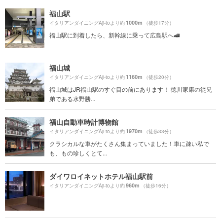
福山駅
1000m
イタリアンダイニングAji-toより約
（徒歩17分）
福山駅に到着したら、新幹線に乗って広島駅へ🚅
福山城
1160m
イタリアンダイニングAji-toより約
（徒歩20分）
福山城はJR福山駅のすぐ目の前にあります！ 徳川家康の従兄
弟である水野勝...
福山自動車時計博物館
1970m
イタリアンダイニングAji-toより約
（徒歩33分）
クラシカルな車がたくさん集まっていました！車に疎い私で
も、もの珍しくとて...
ダイワロイネットホテル福山駅前
960m
イタリアンダイニングAji-toより約
（徒歩16分）