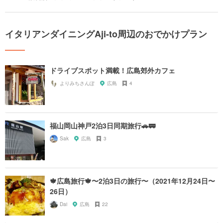
イタリアンダイニングAji-to周辺のおでかけプラン
ドライブスポット満載！広島郊外カフェ
よりみちさんぽ
広島
4
福山岡山神戸2泊3日同期旅行🚗🚃
Sak
広島
3
🍁広島旅行🍁〜2泊3日の旅行〜（2021年12月24日〜
26日）
Dai
広島
22