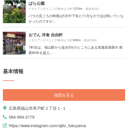
ばら公園
1310m
イタリアンダイニングAji-toより約
（徒歩22分）
バラの見ごろの時期は5月中下旬と11月なのでほぼ咲いていな
かったのですが...
おでん 洋食 自由軒
940m
イタリアンダイニングAji-toより約
（徒歩16分）
1軒目は、福山駅から徒歩3分のところにある老舗居酒屋🍺 創
業60年を超え...
基本情報
地図を見る
広島県福山市草戸町２丁目１-１
084-994-2179
https://www.instagram.com/ajito_fukuyama