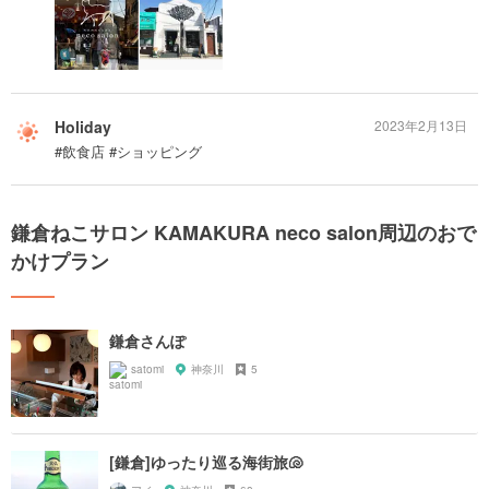
Holiday
2023年2月13日
#飲食店 #ショッピング
鎌倉ねこサロン KAMAKURA neco salon周辺のおで
かけプラン
鎌倉さんぽ
satomi
神奈川
5
[鎌倉]ゆったり巡る海街旅🐚