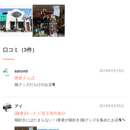
口コミ（3件）
satomi
2019年5月13日
鎌倉さんぽ
猫グッズだらけのお店🐈
アイ
2016年9月25日
[鎌倉]ゆったり巡る海街旅🐚
猫好きにはたまらない！(筆者が猫好き)猫グッズを集めたお店🐈🐾