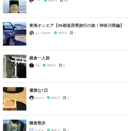
アイ
神奈川
68
東海オンエア【46都道府県旅行の旅！神奈川県編】
はじめ8484
神奈川
1
鎌倉一人旅
mio
神奈川
6
優雅な1日
ほのか
神奈川
0
鎌倉散歩
のぞみ
神奈川
1