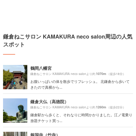
鎌倉ねこサロン KAMAKURA neco salon周辺の人気
スポット
鶴岡八幡宮
1070m
鎌倉ねこサロン KAMAKURA neco salonより約
（徒歩18分）
お腹いっぱいの体を散歩でリフレッシュ。 北鎌倉から歩いて
きたので真横から...
鎌倉大仏（高徳院）
1260m
鎌倉ねこサロン KAMAKURA neco salonより約
（徒歩22分）
鎌倉駅から歩くと、それなりに時間かかりました。江ノ電乗り
放題チケット買っ...
報国寺（竹寺）