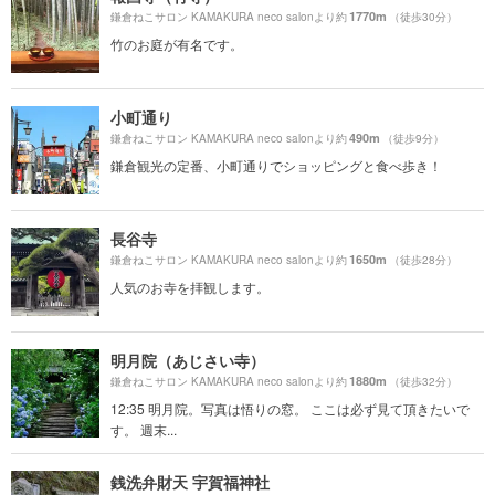
1770m
鎌倉ねこサロン KAMAKURA neco salonより約
（徒歩30分）
竹のお庭が有名です。
小町通り
490m
鎌倉ねこサロン KAMAKURA neco salonより約
（徒歩9分）
鎌倉観光の定番、小町通りでショッピングと食べ歩き！
長谷寺
1650m
鎌倉ねこサロン KAMAKURA neco salonより約
（徒歩28分）
人気のお寺を拝観します。
明月院（あじさい寺）
1880m
鎌倉ねこサロン KAMAKURA neco salonより約
（徒歩32分）
12:35 明月院。写真は悟りの窓。 ここは必ず見て頂きたいで
す。 週末...
銭洗弁財天 宇賀福神社