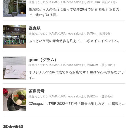
1100m
鎌倉ねこサロン KAMAKURA neco salonより約
（徒歩19分）
鎌倉駅から人の流れに沿って徒歩20分で到着 看板もあるの
で、迷わず辿り着...
鎌倉駅
70m
鎌倉ねこサロン KAMAKURA neco salonより約
（徒歩2分）
あっという間の鎌倉散歩を終えて、いざメインイベントへ。
gram（グラム）
580m
鎌倉ねこサロン KAMAKURA neco salonより約
（徒歩10分）
オリジナルringを作成できるお店です！silver925も華奢なデザ
イ...
茶房雲母
520m
鎌倉ねこサロン KAMAKURA neco salonより約
（徒歩9分）
OZmagazineTRIP 2022年7月号「鎌倉の楽しみ方」に掲載さ...
基本情報