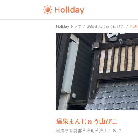
Holiday トップ
温泉まんじゅう山びこ
地図
温泉まんじゅう山びこ
群馬県吾妻郡草津町草津１１８-２