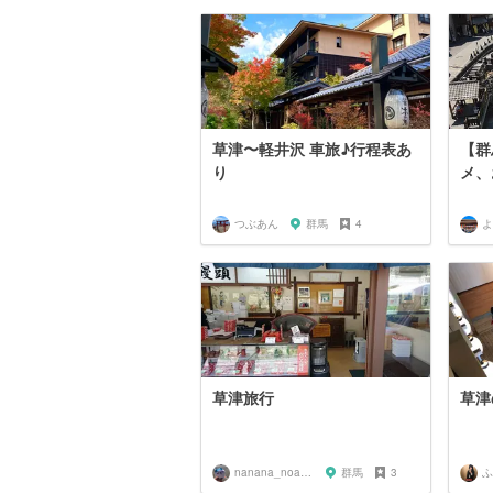
草津〜軽井沢 車旅♪行程表あ
【群
り
メ、
つぶあん
群馬
4
よ
草津旅行
草津
nanana_noasan
群馬
3
ふ