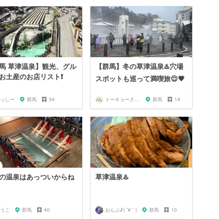
馬 草津温泉】観光、グル
【群馬】冬の草津温泉♨️穴場
お土産のお店リスト❗️
スポットも巡って満喫旅😌💗
っしー
群馬
34
トーキョーさんぽ
群馬
14
の温泉はあっついからね
草津温泉♨️
うこ
群馬
40
おんぷ♪( ´∀｀)
群馬
10