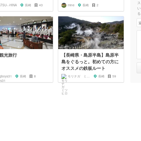
ス
ATSU-.-HINA
長崎
43
mine
長崎
2
い
る
観光旅行
【長崎県・島原半島】島原半
島をぐるっと。初めての方に
オススメの鉄板ルート
igboys31
長崎
8
モリナガ ミツヒロ
長崎
59