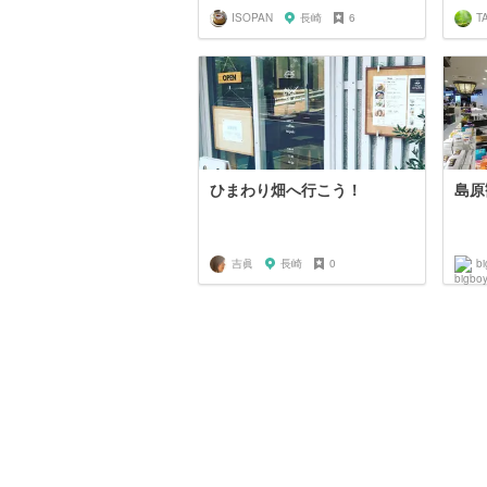
ISOPAN
長崎
6
T
ひまわり畑へ行こう！
島原
吉眞
長崎
0
b