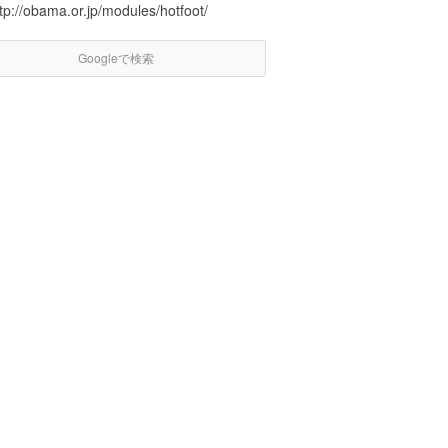
tp://obama.or.jp/modules/hotfoot/
Googleで検索