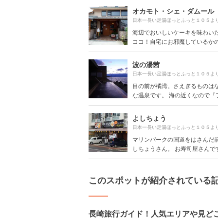
オカモト・シェ・ダムール
日本一長い足湯ほっとふっと１０５よ
海辺でおいしいケーキを味わい
ココ！自宅にお邪魔しているかのよ
波の湯茜
日本一長い足湯ほっとふっと１０５よ
目の前が橘湾。さえぎるものは
な温泉です。 海の近くなので『フナ
よしちょう
日本一長い足湯ほっとふっと１０５よ
マリンパークの国道をはさんだ
しちょうさん。 お寿司屋さんですが
このスポットが紹介されている
長崎旅行ガイド！人気エリアや見ど