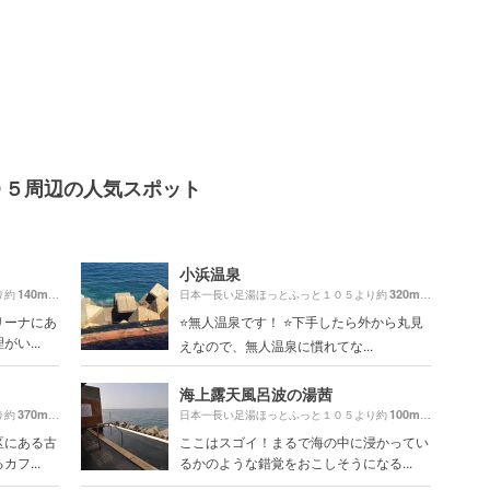
０５周辺の人気スポット
小浜温泉
140m
320m
り約
（徒歩3分）
日本一長い足湯ほっとふっと１０５より約
（徒歩6分）
リーナにあ
⭐️無人温泉です！ ⭐️下手したら外から丸見
い...
えなので、無人温泉に慣れてな...
海上露天風呂波の湯茜
370m
100m
り約
（徒歩7分）
日本一長い足湯ほっとふっと１０５より約
（徒歩2分）
区にある古
ここはスゴイ！まるで海の中に浸かってい
フ...
るかのような錯覚をおこしそうになる...