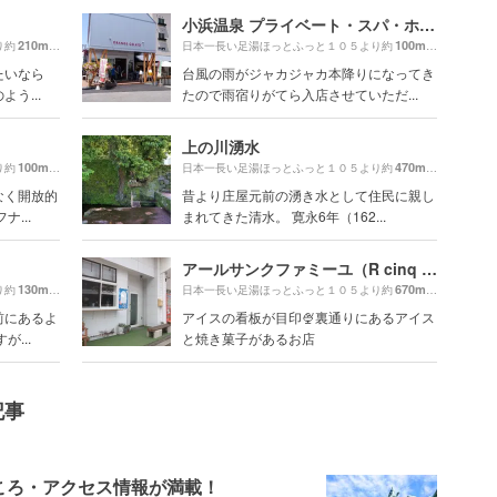
小浜温泉 プライベート・スパ・ホテル≪オレンジ・ベイ≫
210m
100m
り約
（徒歩4分）
日本一長い足湯ほっとふっと１０５より約
（徒歩2分）
たいなら
台風の雨がジャカジャカ本降りになってき
う...
たので雨宿りがてら入店させていただ...
上の川湧水
100m
470m
り約
（徒歩2分）
日本一長い足湯ほっとふっと１０５より約
（徒歩8分）
なく開放的
昔より庄屋元前の湧き水として住民に親し
...
まれてきた清水。 寛永6年（162...
アールサンクファミーユ（R cinq famille）
130m
670m
り約
（徒歩3分）
日本一長い足湯ほっとふっと１０５より約
（徒歩12分）
前にあるよ
アイスの看板が目印🍨裏通りにあるアイス
...
と焼き菓子があるお店
記事
ころ・アクセス情報が満載！