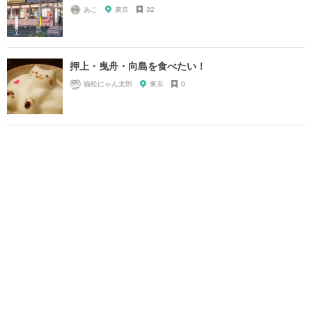
あこ
東京
32
押上・曳舟・向島を食べたい！
猫松にゃん太郎
東京
0