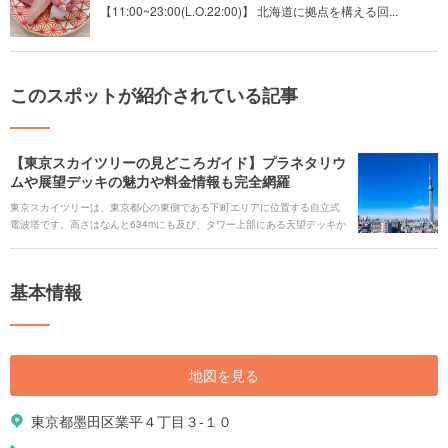
【11:00~23:00(L.O.22:00)】 北海道に拠点を構える回...
このスポットが紹介されている記事
【東京スカイツリーの見どころガイド】プラネタリウ
ムや展望デッキの魅力や料金情報も完全網羅
東京スカイツリーは、東京都心の東側である下町エリアに位置する自立式
電波塔です。高さはなんと634mにも及び、タワー上部にある天望デッキか
らは東京の街並みが一望できます。足元には、水族館やプラネタリウム、
ショッピングや食事ができる「東京ソラマチ」があり、たくさんの人が遊
びに訪れています。今回はそんな東京スカイツリーとスカイツリータウン
基本情報
の楽しみ方を徹底的にご紹介します！ ## 人気のキーワード [keyword_link:
スカイツリータウン|https://haveagood.holiday/articles/1218]
[keyword_link:スカイツリー プラネタリウ
ム|https://haveagood.holiday/articles/1219] [keyword_link:スカイツリー
デート|https://haveagood.holiday/articles/1223] [keyword_link:スカイツリ
地図を見る
ー 天望デッキと天望回廊|https://haveagood.holiday/articles/1224]
[keyword_link:スカイツリー 駐車
場|https://haveagood.holiday/articles/1227] [keyword_link:スカイツリー
東京都墨田区業平４丁目３-１０
Q&A|https://haveagood.holiday/articles/1233] [keyword_link:スカイツリ
ー 料金|https://haveagood.holiday/articles/1201] [keyword_link:スカイツ