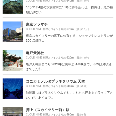
640m
CLOUD NINE 料理とワインより約
（徒歩11分）
ソラマチ4階の水族館前に10時に待ち合わせ。 館内は、魚の種
類は少ない...
東京ソラマチ
570m
CLOUD NINE 料理とワインより約
（徒歩10分）
東京スカイツリーの真下に位置する、ショップやレストランが
300 店舗以...
亀戸天神社
620m
CLOUD NINE 料理とワインより約
（徒歩11分）
亀戸天神藤まつり 2023年は例年より早咲きで、ＧＷは見頃過
ぎでした💦 ...
コニカミノルタプラネタリウム 天空
500m
CLOUD NINE 料理とワインより約
（徒歩9分）
時間潰しはプラネタリウムでも。こちらも押上まで戻って下さ
い。が、あくまで...
押上（スカイツリー前）駅
480m
CLOUD NINE 料理とワインより約
（徒歩9分）