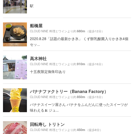
駅
船橋屋
680m
CLOUD NINE 料理とワインより約
（徒歩12分）
2020.8.28「話題の最新かき氷」 くず餅乳酸菌入りかき氷4個
セッ...
高木神社
910m
CLOUD NINE 料理とワインより約
（徒歩16分）
十五夜限定御朱印あり
バナナファクトリー（Banana Factory）
850m
CLOUD NINE 料理とワインより約
（徒歩15分）
バナナスイーツ屋さん バナナをふんだんに使ったスイーツが
味わえる🍌 ジュ...
回転寿し トリトン
450m
CLOUD NINE 料理とワインより約
（徒歩8分）