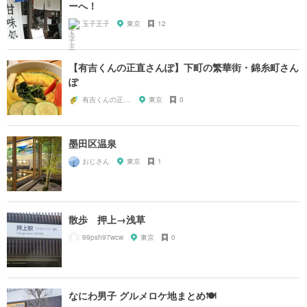
ーへ！
玉子王子
東京
12
【有吉くんの正直さんぽ】下町の繁華街・錦糸町さん
ぽ
有吉くんの正直散歩ちゃん
東京
0
墨田区温泉
おじさん
東京
1
散歩 押上→浅草
99psh97wcw
東京
0
なにわ男子 グルメロケ地まとめ🍽