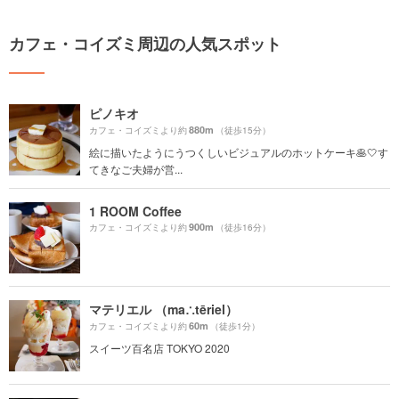
カフェ・コイズミ周辺の人気スポット
ピノキオ
880m
カフェ・コイズミより約
（徒歩15分）
絵に描いたようにうつくしいビジュアルのホットケーキ🥞🤍す
てきなご夫婦が営...
1 ROOM Coffee
900m
カフェ・コイズミより約
（徒歩16分）
マテリエル （ma∴tēriel）
60m
カフェ・コイズミより約
（徒歩1分）
スイーツ百名店 TOKYO 2020