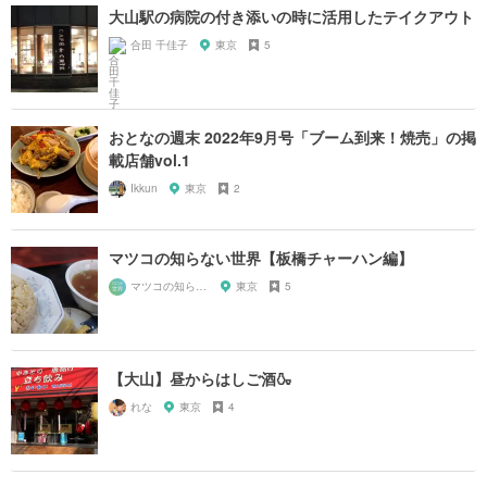
大山駅の病院の付き添いの時に活用したテイクアウト
合田 千佳子
東京
5
おとなの週末 2022年9月号「ブーム到来！焼売」の掲
載店舗vol.1
Ikkun
東京
2
マツコの知らない世界【板橋チャーハン編】
マツコの知らない世界マニア
東京
5
【大山】昼からはしご酒🍶
れな
東京
4