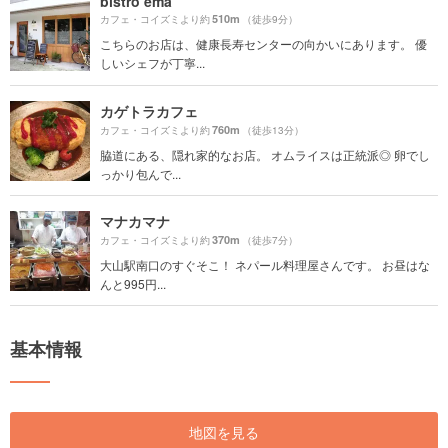
bistro ema
510m
カフェ・コイズミより約
（徒歩9分）
こちらのお店は、健康長寿センターの向かいにあります。 優
しいシェフが丁寧...
カゲトラカフェ
760m
カフェ・コイズミより約
（徒歩13分）
脇道にある、隠れ家的なお店。 オムライスは正統派◎ 卵でし
っかり包んで...
マナカマナ
370m
カフェ・コイズミより約
（徒歩7分）
大山駅南口のすぐそこ！ ネパール料理屋さんです。 お昼はな
んと995円...
基本情報
地図を見る