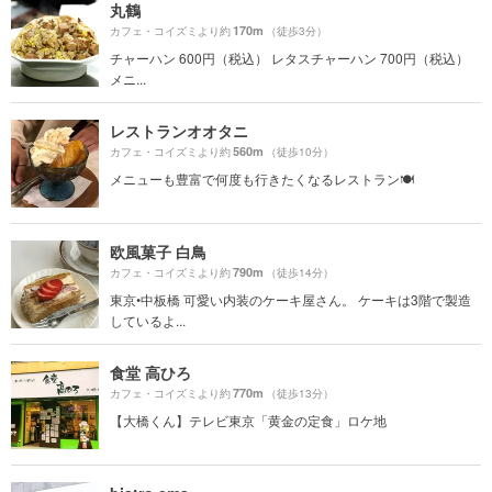
丸鶴
170m
カフェ・コイズミより約
（徒歩3分）
チャーハン 600円（税込） レタスチャーハン 700円（税込）
メニ...
レストランオオタニ
560m
カフェ・コイズミより約
（徒歩10分）
メニューも豊富で何度も行きたくなるレストラン🍽
欧風菓子 白鳥
790m
カフェ・コイズミより約
（徒歩14分）
東京•中板橋 可愛い内装のケーキ屋さん。 ケーキは3階で製造
しているよ...
食堂 高ひろ
770m
カフェ・コイズミより約
（徒歩13分）
【大橋くん】テレビ東京「黄金の定食」ロケ地