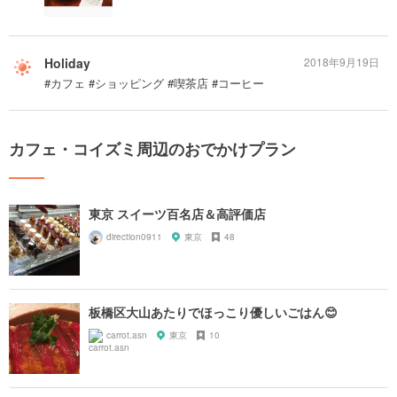
Holiday
2018年9月19日
#カフェ #ショッピング #喫茶店 #コーヒー
カフェ・コイズミ周辺のおでかけプラン
東京 スイーツ百名店＆高評価店
direction0911
東京
48
板橋区大山あたりでほっこり優しいごはん😊
carrot.asn
東京
10