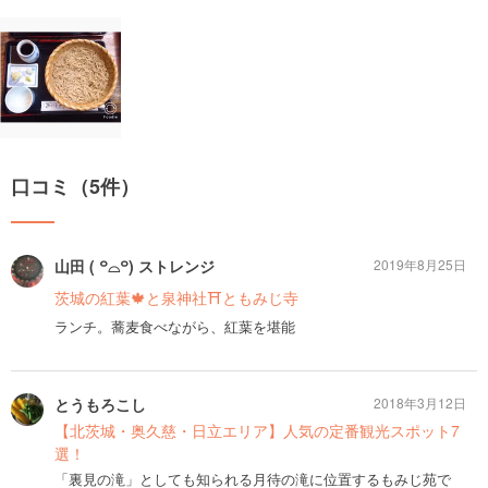
口コミ（5件）
山田 ( ꒪⌓꒪) ストレンジ
2019年8月25日
茨城の紅葉🍁と泉神社⛩ともみじ寺
ランチ。蕎麦食べながら、紅葉を堪能
とうもろこし
2018年3月12日
【北茨城・奥久慈・日立エリア】人気の定番観光スポット7
選！
「裏見の滝」としても知られる月待の滝に位置するもみじ苑で