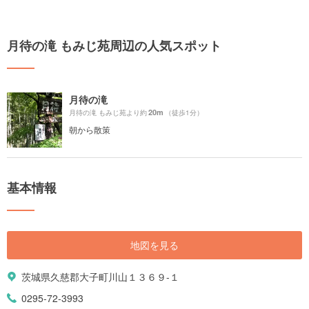
月待の滝 もみじ苑周辺の人気スポット
月待の滝
20m
月待の滝 もみじ苑より約
（徒歩1分）
朝から散策
基本情報
地図を見る
茨城県久慈郡大子町川山１３６９-１
0295-72-3993