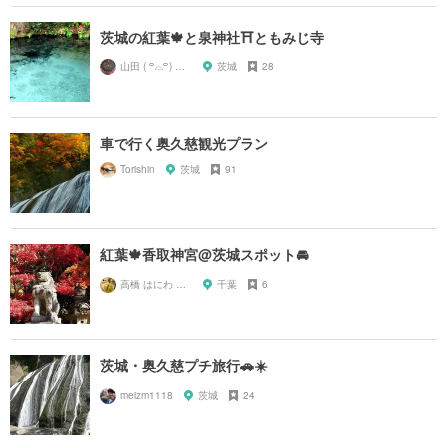
茨城の紅葉🍁と泉神社⛩ともみじ寺
山田 ( ꒪⌓꒪) ストレンジ
茨城
28
車で行く奥久慈観光プラン
Torishin
茨城
91
紅葉🍁香取神宮@茨城スポット🚘
高橋 はにわ ブラックパンサー
千葉
6
茨城・奥久慈プチ旅行🚗☀️
meizm1118
茨城
24