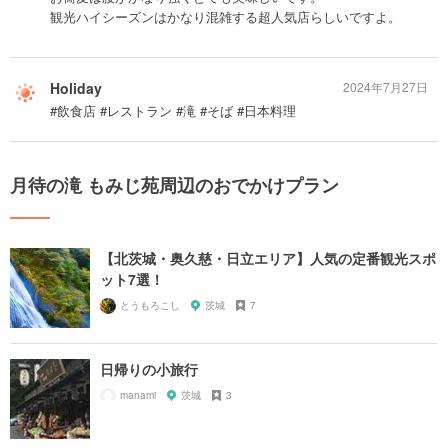
観光ハイシーズンはかなり混雑する超人気店らしいですよ。
Holiday
2024年7月27日
#飲食店 #レストラン #滝 #そば #日本料理
月待の滝 もみじ苑周辺のおでかけプラン
【北茨城・奥久慈・日立エリア】人気の定番観光スポ
ット7選！
とうもろこし
茨城
7
日帰りの小旅行
manami
茨城
3