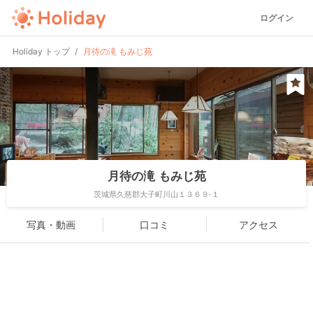
ログイン
Holiday トップ
月待の滝 もみじ苑
月待の滝 もみじ苑
茨城県久慈郡大子町川山１３６９-１
写真・動画
口コミ
アクセス