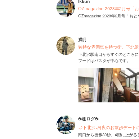
Ikkun
OZmagazine 2023年2月
OZmagazine 2023年2月
満月
独特な雰囲気を持つ街、下北沢
下北沢駅南口からすぐのところに
フードはパスタが中心です。
☕️棚ログ☕️
🌙下北沢🌙{夜のお散歩デート
南口から徒歩30秒、4階に上が