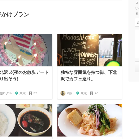
ス
い
のおでかけプラン
る
下北沢🌙{夜のお散歩デート
独特な雰囲気を持つ街、下北
り出そう}
沢でカフェ巡り。
️棚ログ☕️
東京
37
満月
東京
20