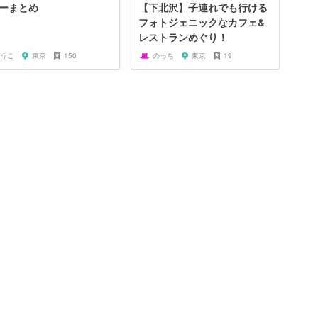
ーまとめ
【下北沢】子連れでも行ける
フォトジェニックなカフェ&
レストランめぐり！
うこ
東京
150
のっち
東京
19