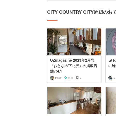
CITY COUNTRY CITY周辺
OZmagazine 2023年2月号
🌙
「おとなの下北沢」の掲載店
に繰
舗vol.1
Ikkun
東京
8
☕