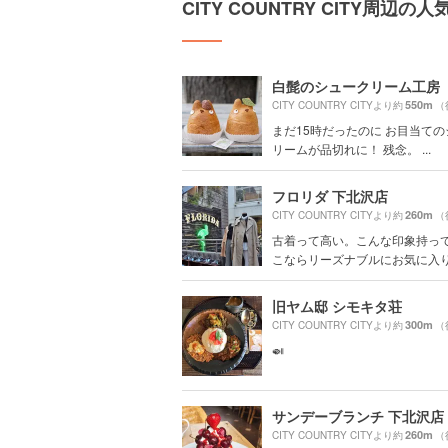
CITY COUNTRY CITY周辺の
白髭のシュークリーム工房
550m
CITY COUNTRY CITYより約
（
まだ15時だったのに お目当て
リームが品切れに！ 残念。 ...
フロリダ 下北沢店
260m
CITY COUNTRY CITYより約
（
古着って高い。こんな印象持っ
こならリーズナブルにお気に入りの
旧ヤム邸 シモキタ荘
300m
CITY COUNTRY CITYより約
（
🍛
サンデーブランチ 下北沢店
260m
CITY COUNTRY CITYより約
（