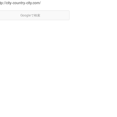
tp://city-country-city.com/
Googleで検索