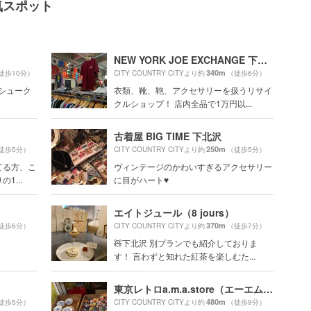
人気スポット
NEW YORK JOE EXCHANGE 下北沢店
340m
徒歩10分）
CITY COUNTRY CITYより約
（徒歩6分）
のシューク
衣類、靴、鞄、アクセサリーを扱うリサイ
クルショップ！ 店内全品で1万円以...
古着屋 BIG TIME 下北沢
250m
徒歩5分）
CITY COUNTRY CITYより約
（徒歩5分）
てる方、こ
ヴィンテージのかわいすぎるアクセサリー
1...
に目がハート♥️
エイトジュール（8 jours）
370m
徒歩6分）
CITY COUNTRY CITYより約
（徒歩7分）
🧸下北沢 別プランでも紹介しておりま
す！ 言わずと知れた紅茶を楽しむた...
東京レトロa.m.a.store（エーエムエーストア）
480m
徒歩5分）
CITY COUNTRY CITYより約
（徒歩9分）