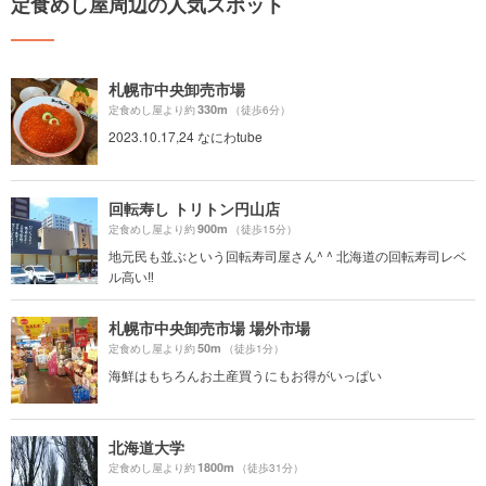
定食めし屋周辺の人気スポット
札幌市中央卸売市場
330m
定食めし屋より約
（徒歩6分）
2023.10.17,24 なにわtube
回転寿し トリトン円山店
900m
定食めし屋より約
（徒歩15分）
地元民も並ぶという回転寿司屋さん^ ^ 北海道の回転寿司レベ
ル高い‼️
札幌市中央卸売市場 場外市場
50m
定食めし屋より約
（徒歩1分）
海鮮はもちろんお土産買うにもお得がいっぱい
北海道大学
1800m
定食めし屋より約
（徒歩31分）