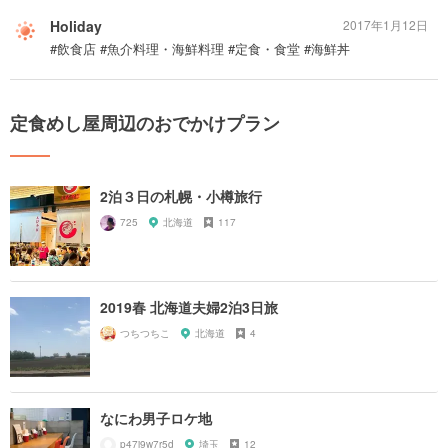
Holiday
2017年1月12日
#飲食店 #魚介料理・海鮮料理 #定食・食堂 #海鮮丼
定食めし屋周辺のおでかけプラン
2泊３日の札幌・小樽旅行
725
北海道
117
2019春 北海道夫婦2泊3日旅
つちつちこ
北海道
4
なにわ男子ロケ地
p47j9w7r5d
埼玉
12