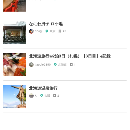
なにわ男子 ロケ地
ohagi
東京
45
北海道旅行❄️2泊3日（札幌）【3日目】※記録
j.apple2850
北海道
1
北海道温泉旅行
k.
大阪
2