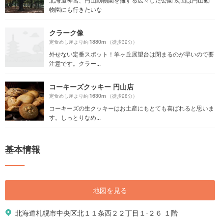
物園にも行きたいな
クラーク像
1880m
定食めし屋より約
（徒歩32分）
外せない定番スポット！羊ヶ丘展望台は閉まるのが早いので要
注意です。クラー...
コーキーズクッキー 円山店
1630m
定食めし屋より約
（徒歩28分）
コーキーズの生クッキーはお土産にもとても喜ばれると思いま
す。しっとりなめ...
基本情報
地図を見る
北海道札幌市中央区北１１条西２２丁目１-２６ １階