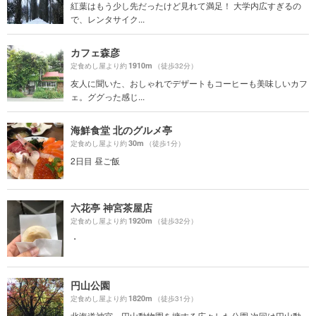
紅葉はもう少し先だったけど見れて満足！ 大学内広すぎるの
で、レンタサイク...
カフェ森彦
1910m
定食めし屋より約
（徒歩32分）
友人に聞いた、おしゃれでデザートもコーヒーも美味しいカフ
ェ。ググった感じ...
海鮮食堂 北のグルメ亭
30m
定食めし屋より約
（徒歩1分）
2日目 昼ご飯
六花亭 神宮茶屋店
1920m
定食めし屋より約
（徒歩32分）
・
円山公園
1820m
定食めし屋より約
（徒歩31分）
北海道神宮、円山動物園を擁する広々した公園 次回は円山動