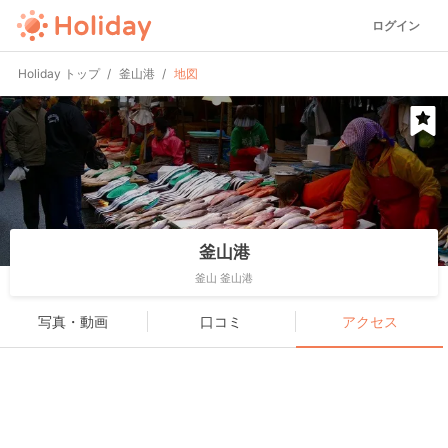
ログイン
Holiday トップ
釜山港
地図
釜山港
釜山 釜山港
写真・動画
口コミ
アクセス