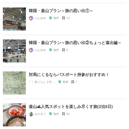
韓国・釜山プラン～旅の思い出①～
ぶんゆみ
海外
13
韓国・釜山プラン～旅の思い出②ちょっと遠出編～
ぶんゆみ
海外
4
対馬にくるならパスポート持参がおすすめ！
島ぐらし３年目。
長崎
7
釜山🌊人気スポットを楽しみ尽くす旅(2泊3日)
おのまり
海外
33