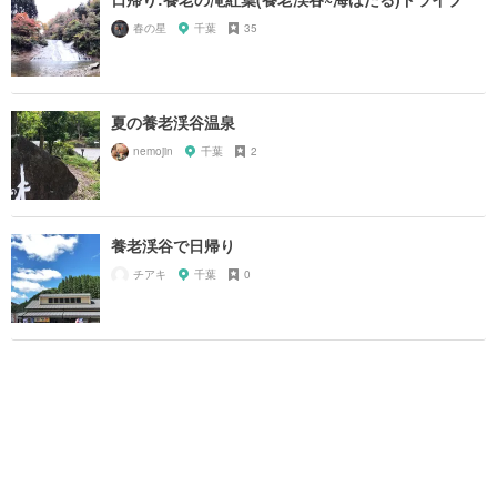
春の星
千葉
35
夏の養老渓谷温泉
nemojin
千葉
2
養老渓谷で日帰り
チアキ
千葉
0