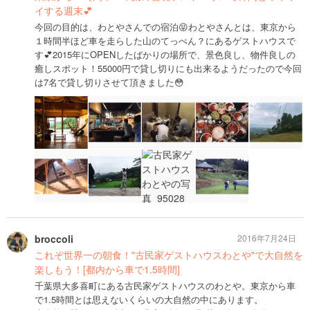
イする週末💕
今回の目的は、わとやさんでの宿泊😝わとやさんとは、東京から
１時間半ほど車を走らした山のてっぺん？にあるゲストハウスで
す💕2015年にOPENしたばかりの場所で、景色良し、物件良しの
癒しスポット！55000円で貸し切りにも出来るようだったので今回
は7名で貸し切りさせて頂きました😳
broccoli
2016年7月24日
これぞ世界一の朝食！"古民家ゲストハウスわとや"で大自然を
楽しもう！[都内から車で1.5時間]
千葉県大多喜町にある古民家ゲストハウスのわとや。東京から車
で1.5時間とは思えないくらいの大自然の中にあります。