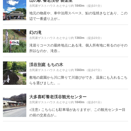
1840m
古民家ゲストハウス わとやより約
（徒歩31分）
地元の物産や、車中泊用スペース、鮎の塩焼きなどあり、この
辺で一番盛り上が...
幻の滝
1360m
古民家ゲストハウス わとやより約
（徒歩23分）
滝巡りコースの最終地点にある滝、個人所有地に有るのがその
所以なのか、滝壺...
渓谷別庭 もちの木
1560m
古民家ゲストハウス わとやより約
（徒歩27分）
敷地の庭園から川に降りて川遊びができ、温泉にも入れるこち
らを選びました。...
大多喜町養老渓谷観光センター
1840m
古民家ゲストハウス わとやより約
（徒歩31分）
<注意> こちらにも駐車場がありますが、この観光センター目
の前の交差点が...