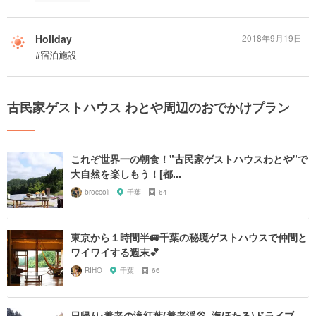
Holiday
2018年9月19日
#宿泊施設
古民家ゲストハウス わとや周辺のおでかけプラン
これぞ世界一の朝食！"古民家ゲストハウスわとや"で
大自然を楽しもう！[都...
broccoli
千葉
64
東京から１時間半🚐千葉の秘境ゲストハウスで仲間と
ワイワイする週末💕
RIHO
千葉
66
日帰り:養老の滝紅葉(養老渓谷~海ほたる)ドライブ