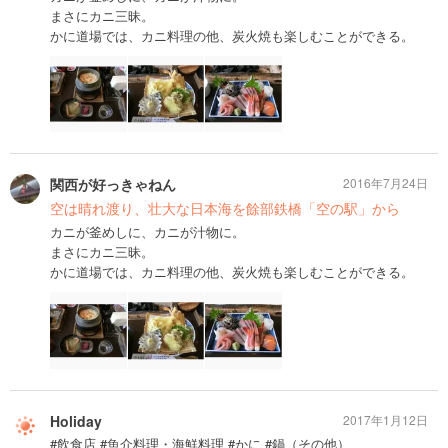
まさにカニ三昧。
かに道場では、カニ料理の他、炭火焼も楽しむことができる。
関西が好っきゃねん
2016年7月24日
空は晴れ渡り、壮大な日本海を餘部鉄橋「空の駅」から
カニが釜めしに、カニが汁物に。
まさにカニ三昧。
かに道場では、カニ料理の他、炭火焼も楽しむことができる。
Holiday
2017年1月12日
#飲食店 #魚介料理・海鮮料理 #かに #鍋（その他）