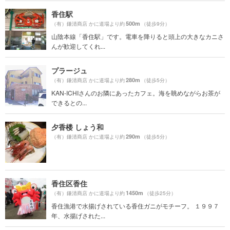
香住駅
500m
（有）鎌清商店 かに道場より約
（徒歩9分）
山陰本線「香住駅」です。電車を降りると頭上の大きなカニさ
んが歓迎してくれ...
プラージュ
280m
（有）鎌清商店 かに道場より約
（徒歩5分）
KAN-ICHIさんのお隣にあったカフェ。海を眺めながらお茶が
できるとの...
夕香楼 しょう和
290m
（有）鎌清商店 かに道場より約
（徒歩5分）
香住区香住
1450m
（有）鎌清商店 かに道場より約
（徒歩25分）
香住漁港で水揚げされている香住ガニがモチーフ。 １９９７
年、水揚げされた...