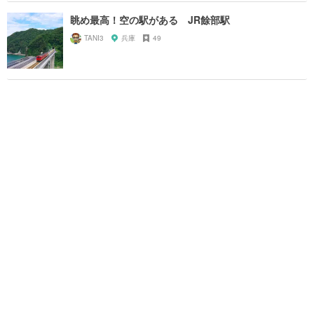
眺め最高！空の駅がある JR餘部駅
TANI3
兵庫
49