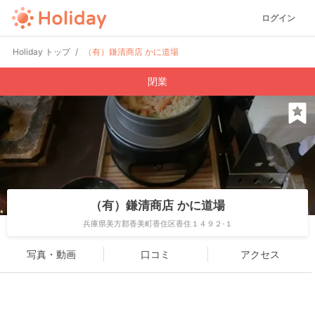
ログイン
Holiday トップ
（有）鎌清商店 かに道場
閉業
（有）鎌清商店 かに道場
兵庫県美方郡香美町香住区香住１４９２-１
写真・動画
口コミ
アクセス