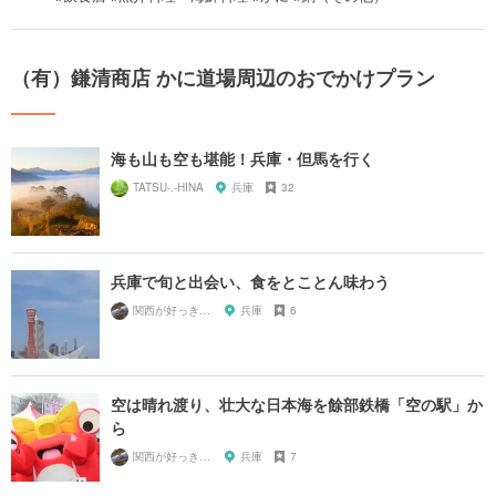
（有）鎌清商店 かに道場周辺のおでかけプラン
海も山も空も堪能！兵庫・但馬を行く
TATSU-.-HINA
兵庫
32
兵庫で旬と出会い、食をとことん味わう
関西が好っきゃねん
兵庫
6
空は晴れ渡り、壮大な日本海を餘部鉄橋「空の駅」か
ら
関西が好っきゃねん
兵庫
7