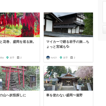
と花巻、盛岡を巡る旅。
マイカーで廻る岩手の旅…ち
ょっと宮城も💦
abby
岩手
2
run21
岩手
2
の山へ妖怪探しに
車を使わない盛岡〜遠野