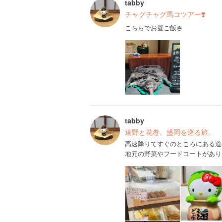
tabby
チャグチャグ馬コツアー❣️
こちらでお昼ご飯🍚
tabby
遠野と花巻、盛岡を巡る旅。
高速降りてすぐのところにある道
地元の野菜やフードコートがあり