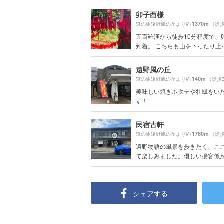
卯子酉様
1370m
道の駅遠野風の丘より約
（徒歩
五百羅漢から徒歩10分程度で、
到着。 こちらも山を下ったり上
遠野風の丘
140m
道の駅遠野風の丘より約
（徒歩
美味しい焼きホタテや牡蠣をい
す！
民宿古軒
1780m
道の駅遠野風の丘より約
（徒歩
遠野物語の風景を歩きたく、こ
て楽しみました。優しい接客係が3
シェアする