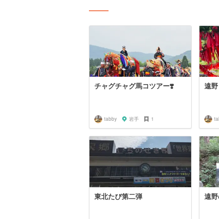
チャグチャグ馬コツアー❣️
遠野
tabby
岩手
1
t
東北たび第二弾
遠野