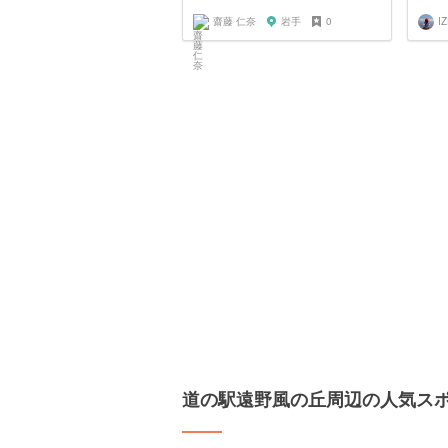
齋藤 仁奈
岩手
0
I
道の駅遠野風の丘周辺の人気ス