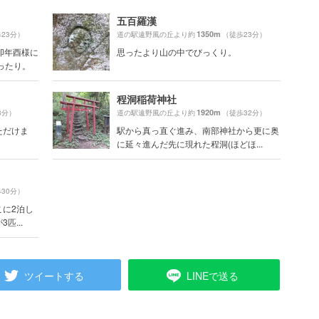
五百羅漢
1350m
23分）
道の駅遠野風の丘より約
（徒歩23分）
卯年酉様に
思ったより山の中でびっくり。
ったり。
程洞稲荷神社
1920m
3分）
道の駅遠野風の丘より約
（徒歩32分）
ただけま
駅から真っ直ぐ進み、南部神社から更に奥
に延々進んだ先に現れた程洞(ほどほ...
30分）
こに2泊し
匹...
ツイートする
LINEで送る